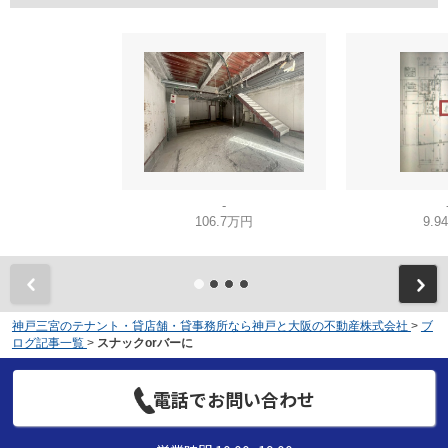
-
106.7万円
9.9
神戸三宮のテナント・貸店舗・貸事務所なら神戸と大阪の不動産株式会社
>
ブ
ログ記事一覧
>
スナックorバーに
電話でお問い合わせ