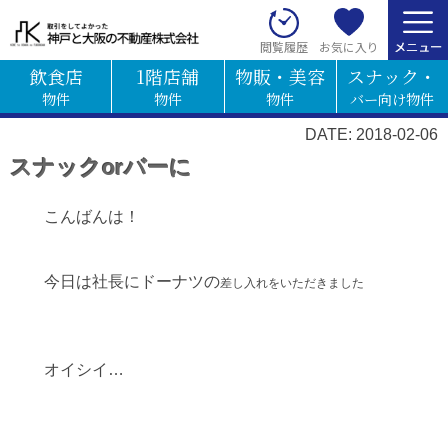
お気に入り
閲覧履歴
飲食店
1階店舗
物販・美容
スナック・
物件
物件
物件
バー向け物件
DATE: 2018-02-06
スナックorバーに
こんばんは！
今日は社長にドーナツの
差し入れをいただきました
オイシイ…