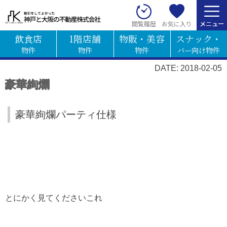
お気に入り
閲覧履歴
飲食店
1階店舗
物販・美容
スナック・
物件
物件
物件
バー向け物件
DATE: 2018-02-05
豪華絢爛
豪華絢爛パーティ仕様
とにかく見てくださいこれ