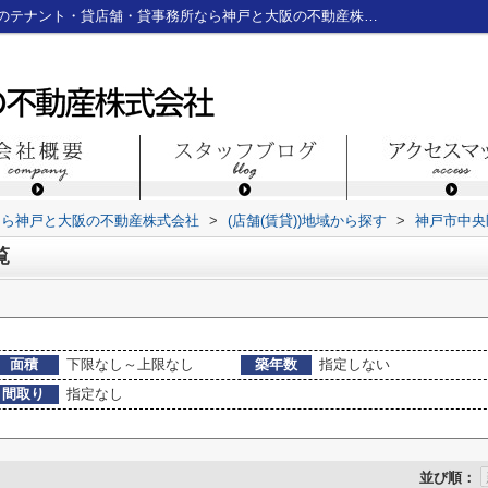
神戸市中央区籠池通の店舗一覧｜神戸三宮のテナント・貸店舗・貸事務所なら神戸と大阪の不動産株式会社
なら神戸と大阪の不動産株式会社
>
(店舗(賃貸))地域から探す
>
神戸市中央
覧
面積
下限なし～上限なし
築年数
指定しない
間取り
指定なし
並び順：