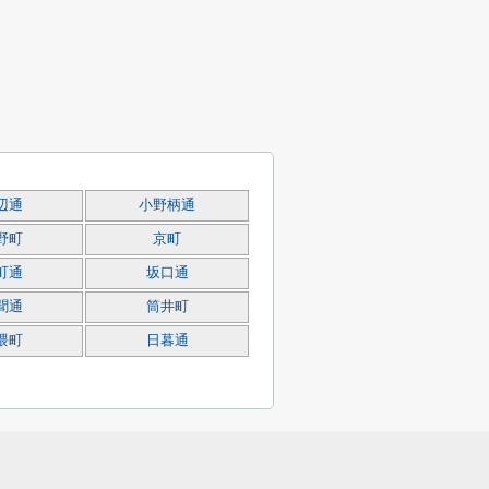
辺通
小野柄通
野町
京町
町通
坂口通
聞通
筒井町
隈町
日暮通