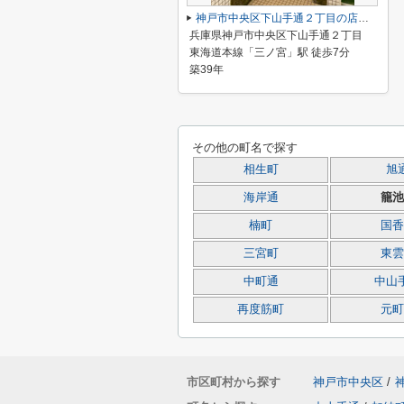
神戸市中央区下山手通２丁目の店舗一部
兵庫県神戸市中央区下山手通２丁目
東海道本線「三ノ宮」駅 徒歩7分
築39年
その他の町名で探す
相生町
旭
海岸通
籠池
楠町
国香
三宮町
東雲
中町通
中山
再度筋町
元町
市区町村から探す
神戸市中央区
/