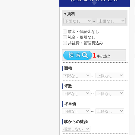
▼賃料
～
敷金・保証金なし
礼金・敷引なし
共益費・管理費込み
1
件が該当
面積
～
坪数
～
坪単価
～
駅からの徒歩