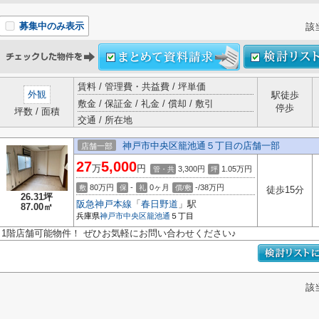
募集中のみ表示
該
賃料 / 管理費・共益費 / 坪単価
外観
駅徒歩
敷金 / 保証金 / 礼金 / 償却 / 敷引
停歩
坪数 / 面積
交通 / 所在地
神戸市中央区籠池通５丁目の店舗一部
店舗一部
27
5,000
万
円
3,300円
1.05
万円
管・共
坪
80万円
-
0ヶ月
-/38万円
敷
保
礼
償/敷
徒歩15分
26.31坪
阪急神戸本線
「
春日野道
」駅
87.00㎡
兵庫県
神戸市中央区
籠池通
５丁目
1階店舗可能物件！ ぜひお気軽にお問い合わせください♪
該