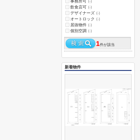
事務所可
(-)
飲食店可
(-)
デザイナーズ
(-)
オートロック
(-)
居抜物件
(-)
個別空調
(-)
1
件が該当
新着物件