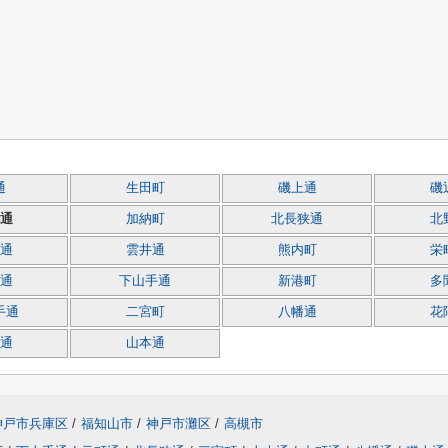
通
生田町
磯上通
磯
通
加納町
北長狭通
北
通
雲井通
熊内町
栄
通
下山手通
新港町
多
手通
二宮町
八幡通
花
通
山本通
神戸市兵庫区
/
福知山市
/
神戸市灘区
/
高槻市