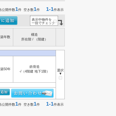
1
1
1-1
当公開件数
件 空き数
件
件表示
表示中物件を
一括でチェック
構造
築年数
所在階 / （階建）
鉄骨造
築50年
選択
-/（4階建 地下1階）
▼
1
1
1-1
当公開件数
件 空き数
件
件表示