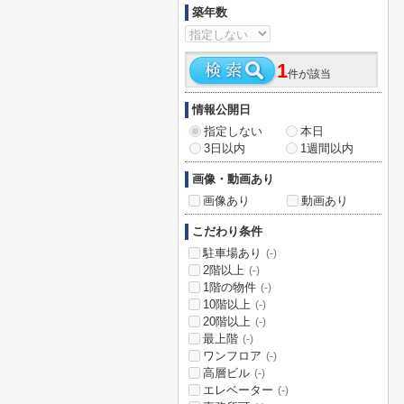
築年数
1
件が該当
情報公開日
指定しない
本日
3日以内
1週間以内
画像・動画あり
画像あり
動画あり
こだわり条件
駐車場あり
(-)
2階以上
(-)
1階の物件
(-)
10階以上
(-)
20階以上
(-)
最上階
(-)
ワンフロア
(-)
高層ビル
(-)
エレベーター
(-)