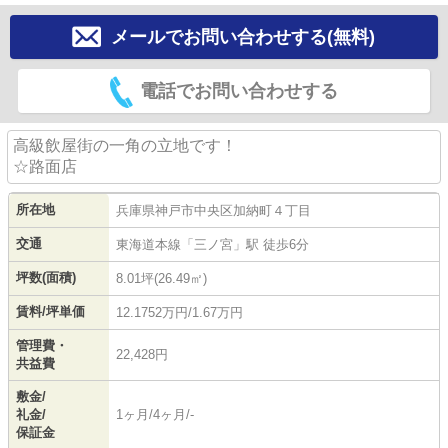
メールでお問い合わせする(無料)
電話でお問い合わせする
高級飲屋街の一角の立地です！
☆路面店
所在地
兵庫県
神戸市中央区
加納町
４丁目
交通
東海道本線
「
三ノ宮
」駅 徒歩6分
坪数(面積)
8.01坪(26.49㎡)
賃料/坪単価
12.1752万円/1.67万円
管理費・
22,428円
共益費
敷金/
礼金/
1ヶ月/4ヶ月/-
保証金