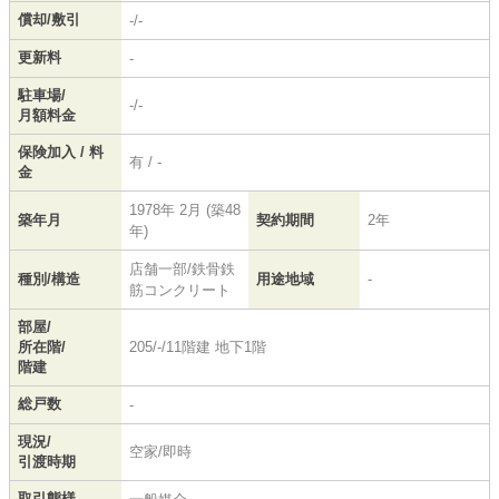
償却/敷引
-/-
更新料
-
駐車場/
-/-
月額料金
保険加入 / 料
有 / -
金
1978年 2月 (築48
築年月
契約期間
2年
年)
店舗一部/鉄骨鉄
種別/構造
用途地域
-
筋コンクリート
部屋/
所在階/
205/-/11階建 地下1階
階建
総戸数
-
現況/
空家/即時
引渡時期
取引態様