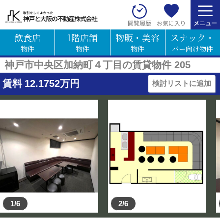
お気に入り
閲覧履歴
飲食店
1階店舗
物販・美容
スナック・
物件
物件
物件
バー向け物件
神戸市中央区加納町４丁目の賃貸物件 205
賃料
12.1752
万円
検討リストに追加
1/6
2/6