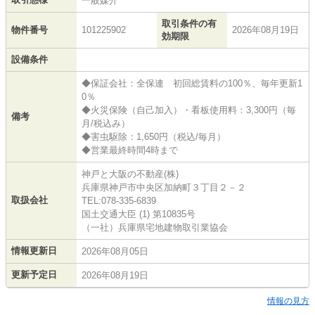
一般媒介
取引条件の有
物件番号
101225902
2026年08月19日
効期限
設備条件
◆保証会社：全保連 初回総賃料の100％、毎年更新1
0％
◆火災保険（自己加入）・看板使用料：3,300円（毎
備考
月/税込み）
◆害虫駆除：1,650円（税込/毎月）
◆営業最終時間4時まで
神戸と大阪の不動産(株)
兵庫県神戸市中央区加納町３丁目２－２
取扱会社
TEL:078-335-6839
国土交通大臣 (1) 第10835号
（一社）兵庫県宅地建物取引業協会
情報更新日
2026年08月05日
更新予定日
2026年08月19日
情報の見方