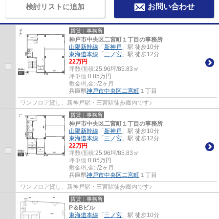
検討リストに追加
お問い合わせ
賃貸｜事務所
神戸市中央区二宮町１丁目の事務所
山陽新幹線
「
新神戸
」駅 徒歩10分
東海道本線
「
三ノ宮
」駅 徒歩12分
22
万円
坪数/面積:
25.96坪/85.83㎡
坪単価:
0.85
万円
敷金/礼金:
-/2ヶ月
兵庫県
神戸市中央区
二宮町
１丁目
ワンフロア貸し、新神戸駅・三宮駅徒歩圏内です♪
賃貸｜事務所
神戸市中央区二宮町１丁目の事務所
山陽新幹線
「
新神戸
」駅 徒歩10分
東海道本線
「
三ノ宮
」駅 徒歩12分
22
万円
坪数/面積:
25.96坪/85.83㎡
坪単価:
0.85
万円
敷金/礼金:
-/2ヶ月
兵庫県
神戸市中央区
二宮町
１丁目
ワンフロア貸し、新神戸駅・三宮駅徒歩圏内です♪
賃貸｜事務所
P＆Bビル
東海道本線
「
三ノ宮
」駅 徒歩10分