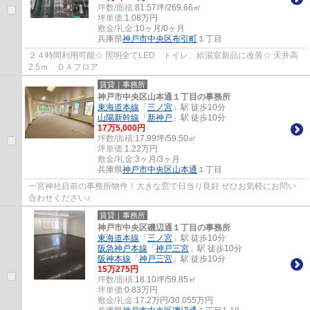
坪数/面積:
81.57坪/269.66㎡
坪単価:
1.08
万円
敷金/礼金:
10ヶ月/0ヶ月
兵庫県
神戸市中央区
布引町
１丁目
２４時間利用可能☆ 照明全てLED トイレ、給湯室新品に改装☆ 天井高
2.5ｍ ＯＡフロア
賃貸｜事務所
神戸市中央区山本通１丁目の事務所
東海道本線
「
三ノ宮
」駅 徒歩10分
山陽新幹線
「
新神戸
」駅 徒歩10分
17
万
5,000
円
坪数/面積:
17.99坪/59.50㎡
坪単価:
1.22
万円
敷金/礼金:
3ヶ月/3ヶ月
兵庫県
神戸市中央区
山本通
１丁目
一宮神社目前の事務所物件！大きな窓で日当り良好 ぜひお気軽にお問い
合わせください♪
賃貸｜事務所
神戸市中央区磯辺通１丁目の事務所
東海道本線
「
三ノ宮
」駅 徒歩10分
阪急神戸本線
「
神戸三宮
」駅 徒歩10分
阪神本線
「
神戸三宮
」駅 徒歩10分
15
万
275
円
坪数/面積:
18.10坪/59.85㎡
坪単価:
0.83
万円
敷金/礼金:
17.2万円/30.055万円