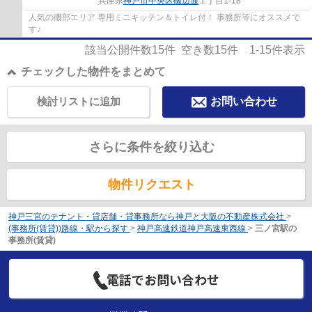
兵庫県
神戸市中央区
磯辺通
１丁目1-18
人気の磯部エリア 専用ミニキッチン＆トイレ付！ 事務所等にオススメで
す♪
該当公開件数
15
件 空き数
15
件
1-15
件表示
チェックした物件をまとめて
検討リストに追加
お問い合わせ
さらに条件を絞り込む
物件リクエスト
神戸三宮のテナント・貸店舗・貸事務所なら神戸と大阪の不動産株式会社
>
(事務所(賃貸))路線・駅から探す
>
神戸高速鉄道神戸高速東西線
>
三ノ宮駅の
事務所(賃貸)
電話でお問い合わせ