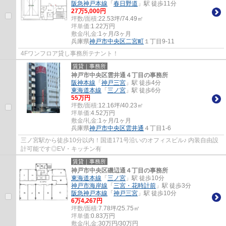
阪急神戸本線
「
春日野道
」駅 徒歩11分
27
万
5,000
円
坪数/面積:
22.53坪/74.49㎡
坪単価:
1.22
万円
敷金/礼金:
1ヶ月/3ヶ月
兵庫県
神戸市中央区
二宮町
１丁目9-11
4Fワンフロア貸し事務所テナント！
賃貸｜事務所
神戸市中央区雲井通４丁目の事務所
阪神本線
「
神戸三宮
」駅 徒歩4分
東海道本線
「
三ノ宮
」駅 徒歩6分
55
万円
坪数/面積:
12.16坪/40.23㎡
坪単価:
4.52
万円
敷金/礼金:
1ヶ月/1ヶ月
兵庫県
神戸市中央区
雲井通
４丁目1-6
三ノ宮駅から徒歩10分以内！国道171号沿いのオフィスビル♪ 内装自由設
計可能です◎EV・キッチン有
賃貸｜事務所
神戸市中央区磯辺通４丁目の事務所
東海道本線
「
三ノ宮
」駅 徒歩10分
神戸市海岸線
「
三宮・花時計前
」駅 徒歩3分
阪急神戸本線
「
神戸三宮
」駅 徒歩10分
6
万
4,267
円
坪数/面積:
7.78坪/25.75㎡
坪単価:
0.83
万円
敷金/礼金:
30万円/30万円