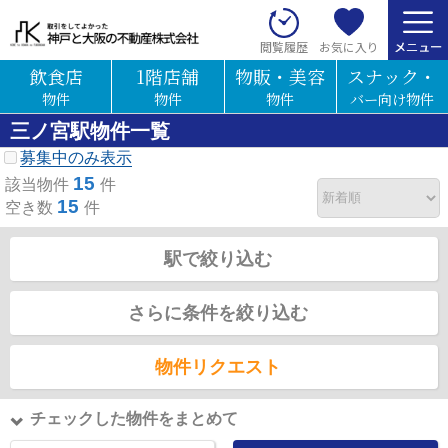
お気に入り
閲覧履歴
飲食店
1階店舗
物販・美容
スナック・
物件
物件
物件
バー向け物件
三ノ宮駅物件一覧
募集中のみ表示
15
該当物件
件
15
空き数
件
駅で絞り込む
さらに条件を絞り込む
物件リクエスト
チェックした物件をまとめて