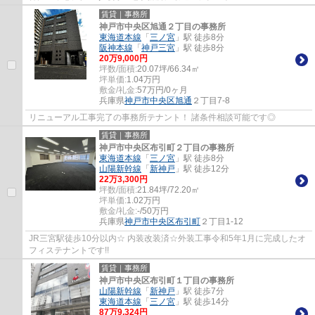
賃貸｜事務所
神戸市中央区旭通２丁目の事務所
東海道本線
「
三ノ宮
」駅 徒歩8分
阪神本線
「
神戸三宮
」駅 徒歩8分
20
万
9,000
円
坪数/面積:
20.07坪/66.34㎡
坪単価:
1.04
万円
敷金/礼金:
57万円/0ヶ月
兵庫県
神戸市中央区
旭通
２丁目7-8
リニューアル工事完了の事務所テナント！ 諸条件相談可能です◎
賃貸｜事務所
神戸市中央区布引町２丁目の事務所
東海道本線
「
三ノ宮
」駅 徒歩8分
山陽新幹線
「
新神戸
」駅 徒歩12分
22
万
3,300
円
坪数/面積:
21.84坪/72.20㎡
坪単価:
1.02
万円
敷金/礼金:
-/50万円
兵庫県
神戸市中央区
布引町
２丁目1-12
JR三宮駅徒歩10分以内☆ 内装改装済☆外装工事令和5年1月に完成したオ
フィステナントです!!
賃貸｜事務所
神戸市中央区布引町１丁目の事務所
山陽新幹線
「
新神戸
」駅 徒歩7分
東海道本線
「
三ノ宮
」駅 徒歩14分
87
万
9,324
円