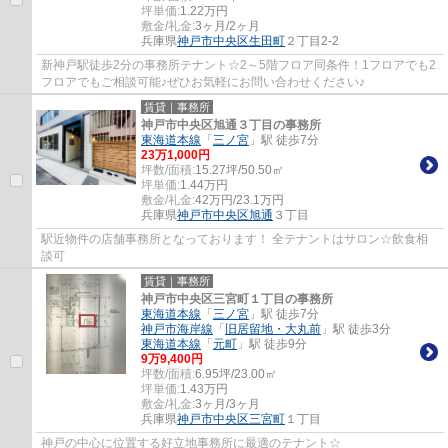
坪単価:
1.22
万円
敷金/礼金:
3ヶ月/2ヶ月
兵庫県
神戸市中央区
生田町
２丁目2-2
新神戸駅徒歩2分の事務所テナント☆2～5階フロア同条件！1フロアでも2
フロアでもご相談可能♪ぜひお気軽にお問い合わせください♪
賃貸｜事務所
神戸市中央区旭通３丁目の事務所
東海道本線
「
三ノ宮
」駅 徒歩7分
23
万
1,000
円
坪数/面積:
15.27坪/50.50㎡
坪単価:
1.44
万円
敷金/礼金:
42万円/23.1万円
兵庫県
神戸市中央区
旭通
３丁目
駅近物件の店舗事務所となっております！ 全テナントはサロン☆飲食相
談可
賃貸｜事務所
神戸市中央区三宮町１丁目の事務所
東海道本線
「
三ノ宮
」駅 徒歩7分
神戸市海岸線
「
旧居留地・大丸前
」駅 徒歩3分
東海道本線
「
元町
」駅 徒歩9分
9
万
9,400
円
坪数/面積:
6.95坪/23.00㎡
坪単価:
1.43
万円
敷金/礼金:
3ヶ月/3ヶ月
兵庫県
神戸市中央区
三宮町
１丁目
神戸の中心に位置する好立地事務所に最適のテナント☆