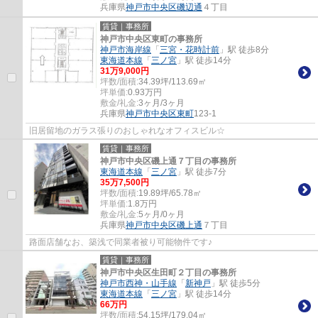
兵庫県
神戸市中央区
磯辺通
４丁目
賃貸｜事務所
神戸市中央区東町の事務所
神戸市海岸線
「
三宮・花時計前
」駅 徒歩8分
東海道本線
「
三ノ宮
」駅 徒歩14分
31
万
9,000
円
坪数/面積:
34.39坪/113.69㎡
坪単価:
0.93
万円
敷金/礼金:
3ヶ月/3ヶ月
兵庫県
神戸市中央区
東町
123-1
旧居留地のガラス張りのおしゃれなオフィスビル☆
賃貸｜事務所
神戸市中央区磯上通７丁目の事務所
東海道本線
「
三ノ宮
」駅 徒歩7分
35
万
7,500
円
坪数/面積:
19.89坪/65.78㎡
坪単価:
1.8
万円
敷金/礼金:
5ヶ月/0ヶ月
兵庫県
神戸市中央区
磯上通
７丁目
路面店舗なお、築浅で同業者被り可能物件です♪
賃貸｜事務所
神戸市中央区生田町２丁目の事務所
神戸市西神・山手線
「
新神戸
」駅 徒歩5分
東海道本線
「
三ノ宮
」駅 徒歩14分
66
万円
坪数/面積:
54.15坪/179.04㎡