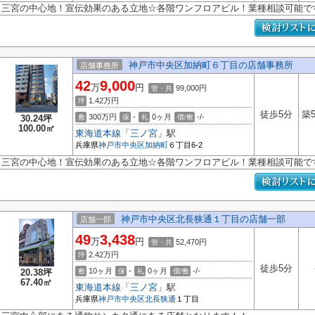
三宮の中心地！宣伝効果のある立地☆各階ワンフロアビル！業種相談可能で
神戸市中央区加納町６丁目の店舗事務所
店舗事務所
42
9,000
万
円
99,000円
管・共
1.42
万円
坪
徒歩5分
築
300万円
-
0ヶ月
-/-
30.24坪
敷
保
礼
償/敷
100.00㎡
東海道本線
「
三ノ宮
」駅
兵庫県
神戸市中央区
加納町
６丁目6-2
三宮の中心地！宣伝効果のある立地☆各階ワンフロアビル！業種相談可能で
神戸市中央区北長狭通１丁目の店舗一部
店舗一部
49
3,438
万
円
52,470円
管・共
2.42
万円
坪
徒歩5分
10ヶ月
-
0ヶ月
-/-
20.38坪
敷
保
礼
償/敷
67.40㎡
東海道本線
「
三ノ宮
」駅
兵庫県
神戸市中央区
北長狭通
１丁目