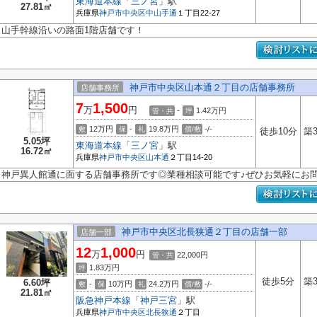
東海道本線
「
三ノ宮
」駅
27.81㎡
兵庫県
神戸市中央区
中山手通
１丁目22-27
山手幹線沿いの路面1階店舗です！
神戸市中央区山本通２丁目の店舗事務所
店舗事務所
7
1,500
万
円
-
1.42
万円
管・共
坪
12万円
-
19.8万円
-/-
敷
保
礼
償/敷
徒歩10分
築
5.05坪
東海道本線
「
三ノ宮
」駅
16.72㎡
兵庫県
神戸市中央区
山本通
２丁目14-20
神戸異人館通に面する店舗事務所です◎業種相談可能です♪ぜひお気軽にお問
神戸市中央区北長狭通２丁目の店舗一部
店舗一部
12
1,000
万
円
22,000円
管・共
1.83
万円
坪
徒歩5分
築
6.60坪
-
10万円
24.2万円
-/-
敷
保
礼
償/敷
21.81㎡
阪急神戸本線
「
神戸三宮
」駅
兵庫県
神戸市中央区
北長狭通
２丁目