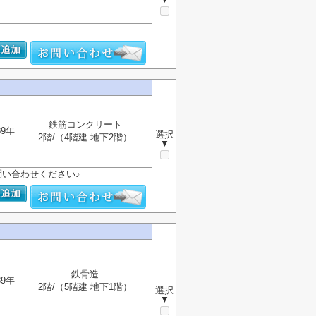
鉄筋コンクリート
39年
選択
2階/（4階建 地下2階）
▼
い合わせください♪
鉄骨造
39年
2階/（5階建 地下1階）
選択
▼