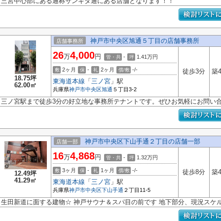
三宮中心部にある通称サンキタ通にある店舗となります！！
神戸市中央区旭通５丁目の店舗事務所
店舗事務所
26
4,000
万
円
-
1.41
万円
管・共
坪
2ヶ月
-
2ヶ月
-/-
敷
保
礼
償/敷
徒歩3分
築
18.75坪
東海道本線
「
三ノ宮
」駅
62.00㎡
兵庫県
神戸市中央区
旭通
５丁目3-2
三ノ宮駅まで徒歩3分の好立地な事務所テナントです。ぜひお気軽にお問い
神戸市中央区下山手通２丁目の店舗一部
店舗一部
16
4,868
万
円
-
1.32
万円
管・共
坪
3ヶ月
-
1ヶ月
-/-
敷
保
礼
償/敷
徒歩8分
築
12.49坪
41.29㎡
東海道本線
「
三ノ宮
」駅
兵庫県
神戸市中央区
下山手通
２丁目11-5
生田新道に面する建物☆ 神戸サウナ＆スパ目の前です 地下部分、現況スケ