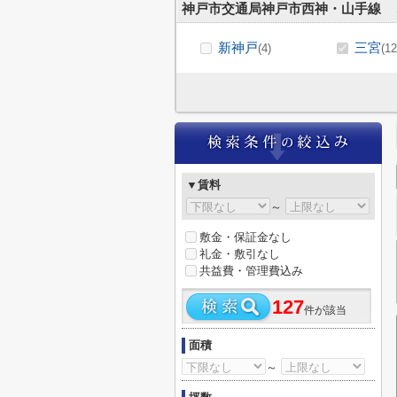
神戸市交通局神戸市西神・山手線
新神戸
三宮
(4)
(12
▼賃料
～
敷金・保証金なし
礼金・敷引なし
共益費・管理費込み
127
件が該当
面積
～