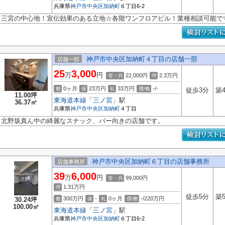
兵庫県
神戸市中央区
加納町
６丁目6-2
三宮の中心地！宣伝効果のある立地☆各階ワンフロアビル！業種相談可能で
神戸市中央区加納町４丁目の店舗一部
店舗一部
25
3,000
万
円
22,000円
2.3
万円
管・共
坪
0ヶ月
23万円
33万円
-/-
敷
保
礼
償/敷
徒歩3分
築
11.00坪
東海道本線
「
三ノ宮
」駅
36.37㎡
兵庫県
神戸市中央区
加納町
４丁目
北野坂真ん中の綺麗なスナック、バー向きの店舗です。
神戸市中央区加納町６丁目の店舗事務所
店舗事務所
39
6,000
万
円
99,000円
管・共
1.31
万円
坪
徒歩5分
築
300万円
-
0ヶ月
-/220万円
30.24坪
敷
保
礼
償/敷
100.00㎡
東海道本線
「
三ノ宮
」駅
兵庫県
神戸市中央区
加納町
６丁目6-2