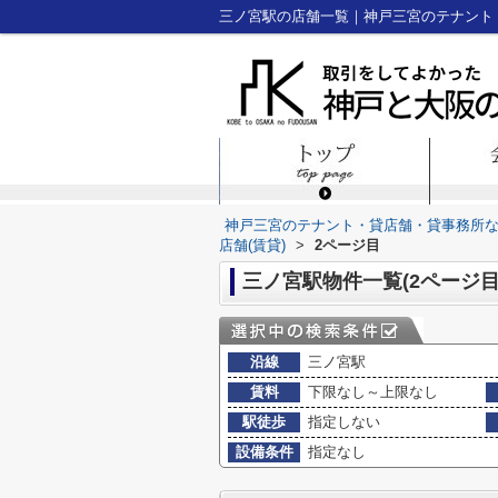
神戸三宮のテナント・貸店舗・貸事務所
店舗(賃貸)
>
2ページ目
三ノ宮駅物件一覧(2ページ目
沿線
三ノ宮駅
賃料
下限なし～上限なし
駅徒歩
指定しない
設備条件
指定なし