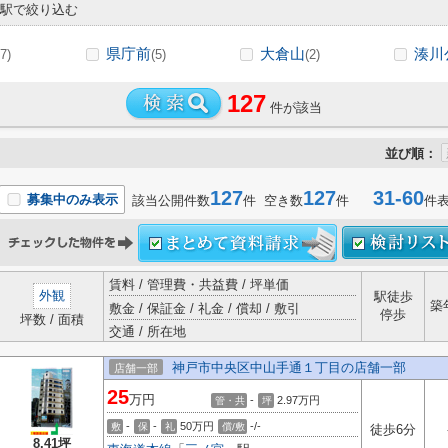
駅で絞り込む
県庁前
大倉山
湊川
7)
(5)
(2)
127
件が該当
並び順：
127
127
31-60
募集中のみ表示
該当公開件数
件 空き数
件
件
賃料 / 管理費・共益費 / 坪単価
外観
駅徒歩
築
敷金 / 保証金 / 礼金 / 償却 / 敷引
停歩
坪数 / 面積
交通 / 所在地
神戸市中央区中山手通１丁目の店舗一部
店舗一部
25
万円
-
2.97
万円
管・共
坪
-
-
50万円
-/-
敷
保
礼
償/敷
徒歩6分
8.41坪