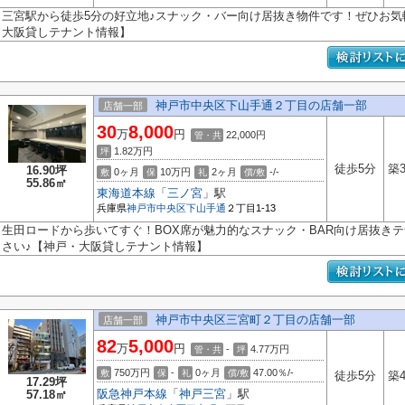
三宮駅から徒歩5分の好立地♪スナック・バー向け居抜き物件です！ぜひお気
大阪貸しテナント情報】
神戸市中央区下山手通２丁目の店舗一部
店舗一部
30
8,000
万
円
22,000円
管・共
1.82
万円
坪
徒歩5分
築
16.90坪
0ヶ月
10万円
2ヶ月
-/-
敷
保
礼
償/敷
55.86㎡
東海道本線
「
三ノ宮
」駅
兵庫県
神戸市中央区
下山手通
２丁目1-13
生田ロードから歩いてすぐ！BOX席が魅力的なスナック・BAR向け居抜き
さい♪【神戸・大阪貸しテナント情報】
神戸市中央区三宮町２丁目の店舗一部
店舗一部
82
5,000
万
円
-
4.77
万円
管・共
坪
750万円
-
0ヶ月
47.00％/-
敷
保
礼
償/敷
徒歩5分
築
17.29坪
阪急神戸本線
「
神戸三宮
」駅
57.18㎡