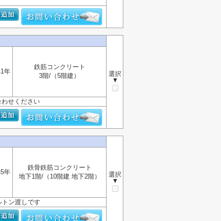
鉄筋コンクリート
41年
選択
3階/（5階建）
▼
合わせください
鉄骨鉄筋コンクリート
45年
選択
地下1階/（10階建 地下2階）
▼
ルトン渡しです