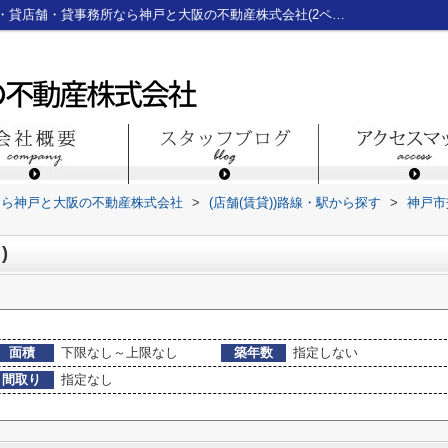
三ノ宮駅の店舗一覧｜神戸三宮のテナント・貸店舗・貸事務所なら神戸と大阪の不動産株式会社(2ページ目)
なら神戸と大阪の不動産株式会社
>
(店舗(賃貸))路線・駅から探す
>
神戸市
)
面積
下限なし～上限なし
築年数
指定しない
間取り
指定なし