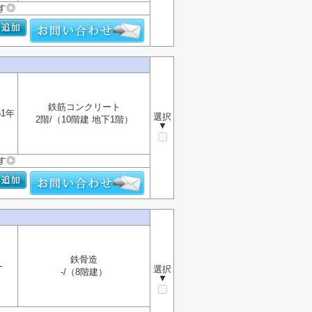
す◎
鉄筋コンクリート
51年
選択
2階/（10階建 地下1階）
▼
す◎
鉄骨造
-
選択
-/（8階建）
▼