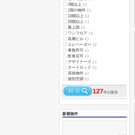
2階以上
(-)
1階の物件
(-)
10階以上
(-)
20階以上
(-)
最上階
(-)
ワンフロア
(-)
高層ビル
(-)
エレベーター
(-)
事務所可
(-)
飲食店可
(-)
デザイナーズ
(-)
オートロック
(-)
居抜物件
(-)
個別空調
(-)
127
件が該当
新着物件