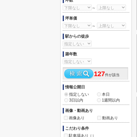
坪数
～
坪単価
～
駅からの徒歩
築年数
127
件が該当
情報公開日
指定しない
本日
3日以内
1週間以内
画像・動画あり
画像あり
動画あり
こだわり条件
駐車場あり
(-)