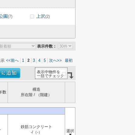
公園
上沢
(7)
(2)
表示件数：
表示
<<前へ
1
2
3
4
5
次へ>>
最初
表示中物件を
一括でチェック
構造
年数
所在階 / （階建）
鉄筋コンクリート
-
選択
-/（-）
▼