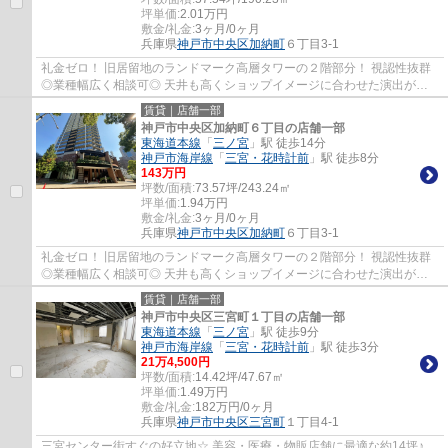
坪単価:
2.01
万円
敷金/礼金:
3ヶ月/0ヶ月
兵庫県
神戸市中央区
加納町
６丁目3-1
礼金ゼロ！ 旧居留地のランドマーク高層タワーの２階部分！ 視認性抜群
◎業種幅広く相談可◎ 天井も高くショップイメージに合わせた演出がで
きます♪
賃貸｜店舗一部
神戸市中央区加納町６丁目の店舗一部
東海道本線
「
三ノ宮
」駅 徒歩14分
神戸市海岸線
「
三宮・花時計前
」駅 徒歩8分
143
万円
坪数/面積:
73.57坪/243.24㎡
坪単価:
1.94
万円
敷金/礼金:
3ヶ月/0ヶ月
兵庫県
神戸市中央区
加納町
６丁目3-1
礼金ゼロ！ 旧居留地のランドマーク高層タワーの２階部分！ 視認性抜群
◎業種幅広く相談可◎ 天井も高くショップイメージに合わせた演出がで
きます♪
賃貸｜店舗一部
神戸市中央区三宮町１丁目の店舗一部
東海道本線
「
三ノ宮
」駅 徒歩9分
神戸市海岸線
「
三宮・花時計前
」駅 徒歩3分
21
万
4,500
円
坪数/面積:
14.42坪/47.67㎡
坪単価:
1.49
万円
敷金/礼金:
182万円/0ヶ月
兵庫県
神戸市中央区
三宮町
１丁目4-1
三宮センター街すぐの好立地☆ 美容・医療・物販店舗に最適な約14坪♪