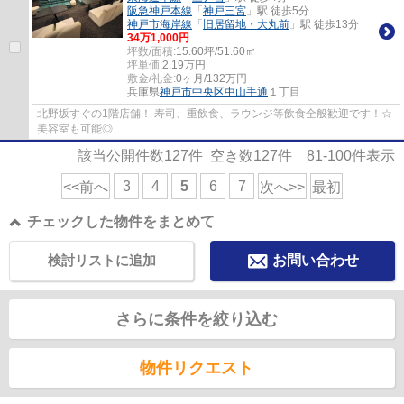
阪急神戸本線
「
神戸三宮
」駅 徒歩5分
神戸市海岸線
「
旧居留地・大丸前
」駅 徒歩13分
34
万
1,000
円
坪数/面積:
15.60坪/51.60㎡
坪単価:
2.19
万円
敷金/礼金:
0ヶ月/132万円
兵庫県
神戸市中央区
中山手通
１丁目
北野坂すぐの1階店舗！ 寿司、重飲食、ラウンジ等飲食全般歓迎です！☆
美容室も可能◎
該当公開件数
127
件 空き数
127
件
81-100
件表示
3
4
5
6
7
<<前へ
次へ>>
最初
チェックした物件をまとめて
検討リストに追加
お問い合わせ
さらに条件を絞り込む
物件リクエスト