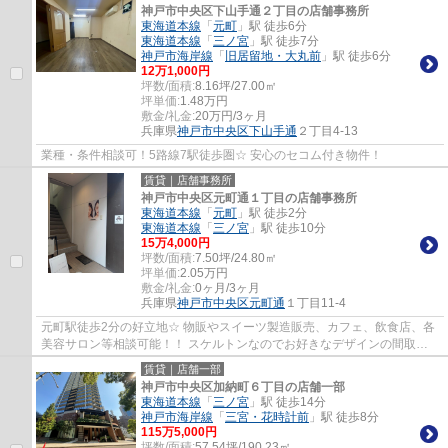
神戸市中央区下山手通２丁目の店舗事務所
東海道本線
「
元町
」駅 徒歩6分
東海道本線
「
三ノ宮
」駅 徒歩7分
神戸市海岸線
「
旧居留地・大丸前
」駅 徒歩6分
12
万
1,000
円
坪数/面積:
8.16坪/27.00㎡
坪単価:
1.48
万円
敷金/礼金:
20万円/3ヶ月
兵庫県
神戸市中央区
下山手通
２丁目4-13
業種・条件相談可！5路線7駅徒歩圏☆ 安心のセコム付き物件！
賃貸｜店舗事務所
神戸市中央区元町通１丁目の店舗事務所
東海道本線
「
元町
」駅 徒歩2分
東海道本線
「
三ノ宮
」駅 徒歩10分
15
万
4,000
円
坪数/面積:
7.50坪/24.80㎡
坪単価:
2.05
万円
敷金/礼金:
0ヶ月/3ヶ月
兵庫県
神戸市中央区
元町通
１丁目11-4
元町駅徒歩2分の好立地☆ 物販やスイーツ製造販売、カフェ、飲食店、各
美容サロン等相談可能！！ スケルトンなのでお好きなデザインの間取り
にして頂けます♪
賃貸｜店舗一部
神戸市中央区加納町６丁目の店舗一部
東海道本線
「
三ノ宮
」駅 徒歩14分
神戸市海岸線
「
三宮・花時計前
」駅 徒歩8分
115
万
5,000
円
坪数/面積:
57.54坪/190.23㎡