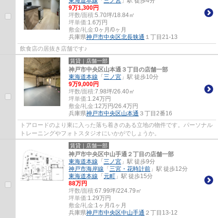
東海道本線
「
三ノ宮
」駅 徒歩4分
9
万
1,300
円
坪数/面積:
5.70坪/18.84㎡
坪単価:
1.6
万円
敷金/礼金:
0ヶ月/0ヶ月
兵庫県
神戸市中央区
北長狭通
１丁目21-13
飲食店の居抜き店舗です♪
賃貸｜店舗一部
神戸市中央区山本通３丁目の店舗一部
東海道本線
「
三ノ宮
」駅 徒歩10分
9
万
9,000
円
坪数/面積:
7.98坪/26.40㎡
坪単価:
1.24
万円
敷金/礼金:
12万円/26.4万円
兵庫県
神戸市中央区
山本通
３丁目2番16
トアロードのより東に入った落ち着きのある立地の物件です。パーソナル
トレーニングやフォトスタジオにいかがでしょうか。
賃貸｜店舗一部
神戸市中央区中山手通２丁目の店舗一部
東海道本線
「
三ノ宮
」駅 徒歩9分
神戸市海岸線
「
三宮・花時計前
」駅 徒歩12分
東海道本線
「
元町
」駅 徒歩15分
88
万円
坪数/面積:
67.99坪/224.79㎡
坪単価:
1.29
万円
敷金/礼金:
1ヶ月/1ヶ月
兵庫県
神戸市中央区
中山手通
２丁目13-12