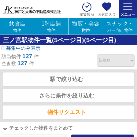
お気に入り
閲覧履歴
飲食店
1階店舗
物販・美容
スナック・
物件
物件
物件
バー向け物件
三ノ宮駅物件一覧(5ページ目)(5ページ目)
募集中のみ表示
127
該当物件
件
127
空き数
件
駅で絞り込む
さらに条件を絞り込む
物件リクエスト
チェックした物件をまとめて