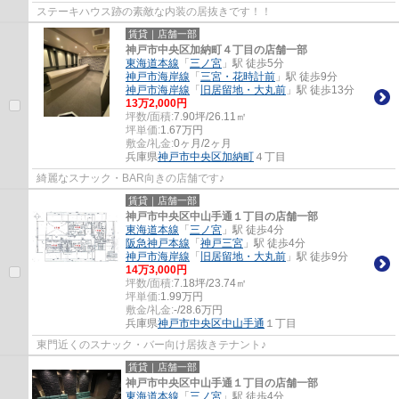
ステーキハウス跡の素敵な内装の居抜きです！！
賃貸｜店舗一部
神戸市中央区加納町４丁目の店舗一部
東海道本線
「
三ノ宮
」駅 徒歩5分
神戸市海岸線
「
三宮・花時計前
」駅 徒歩9分
神戸市海岸線
「
旧居留地・大丸前
」駅 徒歩13分
13
万
2,000
円
坪数/面積:
7.90坪/26.11㎡
坪単価:
1.67
万円
敷金/礼金:
0ヶ月/2ヶ月
兵庫県
神戸市中央区
加納町
４丁目
綺麗なスナック・BAR向きの店舗です♪
賃貸｜店舗一部
神戸市中央区中山手通１丁目の店舗一部
東海道本線
「
三ノ宮
」駅 徒歩4分
阪急神戸本線
「
神戸三宮
」駅 徒歩4分
神戸市海岸線
「
旧居留地・大丸前
」駅 徒歩9分
14
万
3,000
円
坪数/面積:
7.18坪/23.74㎡
坪単価:
1.99
万円
敷金/礼金:
-/28.6万円
兵庫県
神戸市中央区
中山手通
１丁目
東門近くのスナック・バー向け居抜きテナント♪
賃貸｜店舗一部
神戸市中央区中山手通１丁目の店舗一部
東海道本線
「
三ノ宮
」駅 徒歩4分