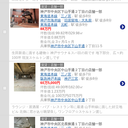
賃貸｜店舗一部
神戸市中央区下山手通２丁目の店舗一部
東海道本線
「
三ノ宮
」駅 徒歩8分
神戸市海岸線
「
旧居留地・大丸前
」駅 徒歩8分
東海道本線
「
元町
」駅 徒歩9分
88
万円
坪数/面積:
99.82坪/329.98㎡
坪単価:
0.88
万円
敷金/礼金:
3ヶ月/1ヶ月
兵庫県
神戸市中央区
下山手通
２丁目11-5
生田新道に面する建物☆ 神戸サウナ＆スパ目の前です 地下部分、広々約
100坪 現況スケルトン渡しです
賃貸｜店舗一部
神戸市中央区中山手通２丁目の店舗一部
東海道本線
「
三ノ宮
」駅 徒歩7分
阪急神戸本線
「
神戸三宮
」駅 徒歩8分
60
万
5,000
円
坪数/面積:
49.00坪/162.00㎡
坪単価:
1.23
万円
敷金/礼金:
100万円/275万円
兵庫県
神戸市中央区
中山手通
２丁目
ラウンジ・居酒屋・パブ・レストラン等に最適 山手幹線に面した好立地
ビル 北側に窓があり眺望良し ワンフロア☆スケルトン渡し
賃貸｜店舗一部
神戸市中央区北長狭通１丁目の店舗一部