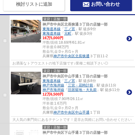
検討リストに追加
お問い合わせ
賃貸｜店舗一部
神戸市中央区北長狭通３丁目の店舗一部
東海道本線
「
三ノ宮
」駅 徒歩9分
東海道本線
「
元町
」駅 徒歩3分
16
万
5,000
円
坪数/面積:
18.69坪/61.81㎡
坪単価:
0.88
万円
敷金/礼金:
0ヶ月/1ヶ月
兵庫県
神戸市中央区
北長狭通
３丁目11-2
お洒落なトアウエストの地下店舗です♪業種ご相談下さい◎
賃貸｜店舗一部
神戸市中央区中山手通１丁目の店舗一部
東海道本線
「
三ノ宮
」駅 徒歩8分
神戸市海岸線
「
三宮・花時計前
」駅 徒歩11分
神戸市海岸線
「
旧居留地・大丸前
」駅 徒歩11分
12
万
6,500
円
坪数/面積:
7.90坪/26.11㎡
坪単価:
1.6
万円
敷金/礼金:
0ヶ月/2ヶ月
兵庫県
神戸市中央区
中山手通
１丁目
大人気の東門街にあるテナントです！是非お気軽にお問い合わせください
賃貸｜店舗一部
神戸市中央区下山手通３丁目の店舗一部