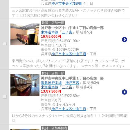
兵庫県
神戸市中央区
加納町
４丁目
三ノ宮駅徒歩4分♪ 高級感溢れる内装のBAR・スナックむき居抜き物件で
す！ ぜひお気軽にお問い合わせください♪
賃貸｜店舗一部
神戸市中央区中山手通１丁目の店舗一部
東海道本線
「
三ノ宮
」駅 徒歩5分
16
万
5,000
円
坪数/面積:
9.64坪/31.90㎡
坪単価:
1.71
万円
敷金/礼金:
10万円/55万円
兵庫県
神戸市中央区
中山手通
１丁目
東門街沿いの、嬉しいワンフロア1店舗のお店です！ カウンター6席、ボ
ックス席はゆったり7名掛けになってます。 スナック等にオススメです♪
賃貸｜店舗一部
神戸市中央区中山手通１丁目の店舗一部
阪急神戸本線
「
神戸三宮
」駅 徒歩3分
東海道本線
「
三ノ宮
」駅 徒歩4分
13
万
7,500
円
坪数/面積:
6.89坪/22.80㎡
坪単価:
2
万円
敷金/礼金:
1ヶ月/2ヶ月
兵庫県
神戸市中央区
中山手通
１丁目
駅から5分以内のスナックやバーに最適な居抜き物件！！ 24時間利用可能
◎
賃貸｜店舗事務所