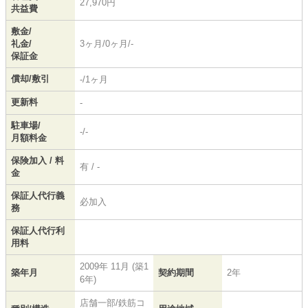
27,970円
共益費
敷金/
礼金/
3ヶ月/0ヶ月/-
保証金
償却/敷引
-/1ヶ月
更新料
-
駐車場/
-/-
月額料金
保険加入 / 料
有 / -
金
保証人代行義
必加入
務
保証人代行利
用料
2009年 11月 (築1
築年月
契約期間
2年
6年)
店舗一部/鉄筋コ