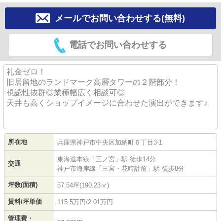
メールでお問い合わせする(無料)
電話でお問い合わせする
礼金ゼロ！
旧居留地のランドマーク高層タワーの２階部分！
視認性抜群◎業種幅広く相談可◎
天井も高くショップイメージに合わせた演出ができます♪
所在地
兵庫県
神戸市中央区
加納町
６丁目3-1
東海道本線
「
三ノ宮
」駅 徒歩14分
交通
神戸市海岸線
「
三宮・花時計前
」駅 徒歩8分
坪数(面積)
57.54坪(190.23㎡)
賃料/坪単価
115.5万円/2.01万円
管理費・