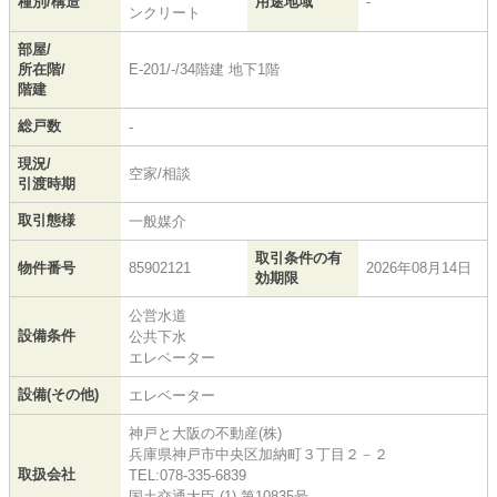
種別/構造
用途地域
-
ンクリート
部屋/
所在階/
E-201/-/34階建 地下1階
階建
総戸数
-
現況/
空家/相談
引渡時期
取引態様
一般媒介
取引条件の有
物件番号
85902121
2026年08月14日
効期限
公営水道
設備条件
公共下水
エレベーター
設備(その他)
エレベーター
神戸と大阪の不動産(株)
兵庫県神戸市中央区加納町３丁目２－２
取扱会社
TEL:078-335-6839
国土交通大臣 (1) 第10835号