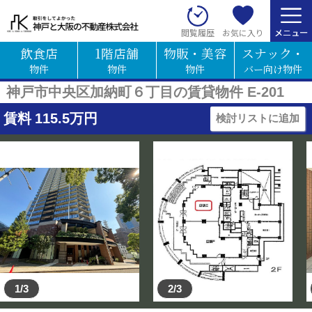
お気に入り
閲覧履歴
飲食店
1階店舗
物販・美容
スナック・
物件
物件
物件
バー向け物件
神戸市中央区加納町６丁目の賃貸物件 E-201
賃料
115.5
万円
検討リストに追加
1/3
2/3