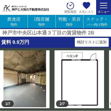
お気に入り
閲覧履歴
飲食店
1階店舗
物販・美容
スナック・
物件
物件
物件
バー向け物件
神戸市中央区山本通３丁目の賃貸物件 2B
賃料
9.9
万円
検討リストに追加
1/7
2/7