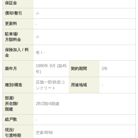
保証金
償却/敷引
-/-
更新料
-
駐車場/
-/-
月額料金
保険加入 / 料
有 / -
金
1980年 9月 (築45
築年月
契約期間
2年
年)
店舗一部/鉄筋コ
種別/構造
用途地域
-
ンクリート
部屋/
所在階/
2B/2階/4階建
階建
総戸数
-
現況/
空家/即時
引渡時期