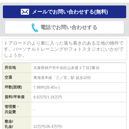
メールでお問い合わせする(無料)
電話でお問い合わせする
トアロードのより東に入った落ち着きのある立地の物件で
す。パーソナルトレーニングやフォトスタジオにいかがで
しょうか。
所在地
兵庫県
神戸市中央区
山本通
３丁目2番16
交通
東海道本線
「
三ノ宮
」駅 徒歩10分
坪数(面積)
7.98坪(26.40㎡)
賃料/坪単価
9.9万円/1.24万円
管理費・
-
共益費
敷金/
礼金/
12万円/26.4万円/-