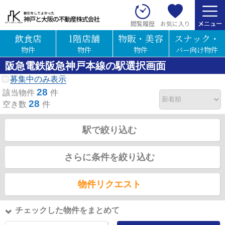
お気に入り
閲覧履歴
飲食店
1階店舗
物販・美容
スナック・
物件
物件
物件
バー向け物件
阪急電鉄阪急神戸本線の駅選択画面
募集中のみ表示
28
該当物件
件
28
空き数
件
駅で絞り込む
さらに条件を絞り込む
物件リクエスト
チェックした物件をまとめて