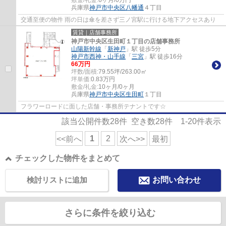
敷金/礼金:
6ヶ月/0万円
兵庫県
神戸市中央区
八幡通
４丁目
交通至便の物件 雨の日は傘を差さず三ノ宮駅に行ける地下アクセスあり
賃貸｜店舗事務所
神戸市中央区生田町１丁目の店舗事務所
山陽新幹線
「
新神戸
」駅 徒歩5分
神戸市西神・山手線
「
三宮
」駅 徒歩16分
66
万円
坪数/面積:
79.55坪/263.00㎡
坪単価:
0.83
万円
敷金/礼金:
10ヶ月/0ヶ月
兵庫県
神戸市中央区
生田町
１丁目
フラワーロードに面した店舗・事務所テナントです☆
該当公開件数
28
件 空き数
28
件
1-20
件表示
1
2
<<前へ
次へ>>
最初
チェックした物件をまとめて
検討リストに追加
お問い合わせ
さらに条件を絞り込む