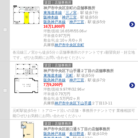
賃貸｜店舗事務所
神戸市中央区京町の店舗事務所
東海道本線
「
三ノ宮
」駅 徒歩7分
阪神本線
「
神戸三宮
」駅 徒歩5分
阪急神戸本線
「
神戸三宮
」駅 徒歩5分
16
万
1,800
円
坪数/面積:
16.65坪/55.06㎡
坪単価:
0.97
万円
敷金/礼金:
10ヶ月/0ヶ月
兵庫県
神戸市中央区
京町
各沿線三ノ宮から徒歩5分☆店舗事務所のテナントです♪願望良好・好立地
です。ぜひお気軽にお問い合わせください♪
賃貸｜店舗事務所
神戸市中央区下山手通２丁目の店舗事務所
東海道本線
「
元町
」駅 徒歩5分
阪急神戸本線
「
神戸三宮
」駅 徒歩7分
7
万
9,200
円
坪数/面積:
9.97坪/32.96㎡
坪単価:
0.79
万円
敷金/礼金:
5万円/2ヶ月
兵庫県
神戸市中央区
下山手通
２丁目13-11
元町駅徒歩5分！ トアロード沿いの店舗・事務所テナントです 業種相談可
能◎ぜひお気軽にお問い合わせください♪
賃貸｜店舗事務所
神戸市中央区坂口通５丁目の店舗事務所
阪急神戸本線
「
春日野道
」駅 徒歩10分