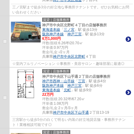
兵庫県
神戸市中央区
旭通
５丁目3-2
三ノ宮駅まで徒歩3分の好立地な事務所テナントです。ぜひお気軽にお問
い合わせください
賃貸｜店舗事務所
神戸市中央区北野町４丁目の店舗事務所
東海道本線
「
三ノ宮
」駅 徒歩13分
阪急神戸本線
「
神戸三宮
」駅 徒歩13分
6
万
1,000
円
坪数/面積:
6.26坪/20.70㎡
坪単価:
0.97
万円
敷金/礼金:
-/2ヶ月
兵庫県
神戸市中央区
北野町
４丁目
☆室内フルリノベーション ☆事務所・美容サロン・趣味部屋に最適◎
賃貸｜店舗事務所
神戸市中央区下山手通２丁目の店舗事務所
神戸市西神・山手線
「
三宮
」駅 徒歩4分
阪急神戸本線
「
神戸三宮
」駅 徒歩6分
東海道本線
「
元町
」駅 徒歩9分
22
万円
坪数/面積:
20.32坪/67.20㎡
坪単価:
1.08
万円
敷金/礼金:
2ヶ月/3ヶ月
兵庫県
神戸市中央区
下山手通
２丁目13-19
三宮駅から徒歩5分の白くて明るい内装の好立地貸店舗・事務所テナン
ト！業種相談可能です◎
賃貸｜店舗事務所