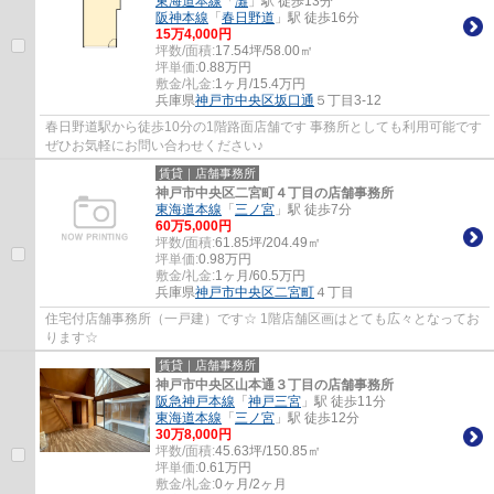
東海道本線
「
灘
」駅 徒歩13分
阪神本線
「
春日野道
」駅 徒歩16分
15
万
4,000
円
坪数/面積:
17.54坪/58.00㎡
坪単価:
0.88
万円
敷金/礼金:
1ヶ月/15.4万円
兵庫県
神戸市中央区
坂口通
５丁目3-12
春日野道駅から徒歩10分の1階路面店舗です 事務所としても利用可能です
ぜひお気軽にお問い合わせください♪
賃貸｜店舗事務所
神戸市中央区二宮町４丁目の店舗事務所
東海道本線
「
三ノ宮
」駅 徒歩7分
60
万
5,000
円
坪数/面積:
61.85坪/204.49㎡
坪単価:
0.98
万円
敷金/礼金:
1ヶ月/60.5万円
兵庫県
神戸市中央区
二宮町
４丁目
住宅付店舗事務所（一戸建）です☆ 1階店舗区画はとても広々となってお
ります☆
賃貸｜店舗事務所
神戸市中央区山本通３丁目の店舗事務所
阪急神戸本線
「
神戸三宮
」駅 徒歩11分
東海道本線
「
三ノ宮
」駅 徒歩12分
30
万
8,000
円
坪数/面積:
45.63坪/150.85㎡
坪単価:
0.61
万円
敷金/礼金:
0ヶ月/2ヶ月