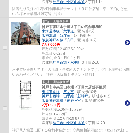
兵庫県
神戸市中央区
山本通
３丁目4-14
陽当たり良好の1.2階店舗事務所テナント！住居付店舗・寮・民泊など使
い方様々☆業種相談可能です◎
賃貸｜店舗事務所
神戸市灘区永手町３丁目の店舗事務所
東海道本線
「
六甲道
」駅 徒歩2分
阪神本線
「
新在家
」駅 徒歩9分
阪急神戸本線
「
六甲
」駅 徒歩10分
7
万
7,000
円
坪数/面積:
12.40坪/41.00㎡
坪単価:
0.62
万円
敷金/礼金:
3ヶ月/1.1ヶ月
兵庫県
神戸市灘区
永手町
３丁目2-16
六甲道駅を降りてすぐの店舗・事務所のテナントです。ぜひお気軽にお問
い合わせください♪【神戸・大阪貸しテナント情報】
賃貸｜店舗事務所
神戸市中央区山本通２丁目の店舗事務所
東海道本線
「
三ノ宮
」駅 徒歩10分
神戸市西神・山手線
「
新神戸
」駅 徒歩16分
阪急神戸本線
「
神戸三宮
」駅 徒歩10分
7
万
1,500
円
坪数/面積:
5.05坪/16.72㎡
坪単価:
1.42
万円
敷金/礼金:
12万円/19.8万円
兵庫県
神戸市中央区
山本通
２丁目14-20
神戸異人館通に面する店舗事務所です◎業種相談可能です♪ぜひお気軽に