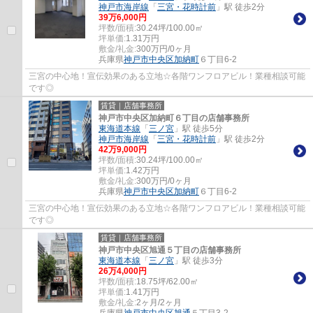
神戸市海岸線
「
三宮・花時計前
」駅 徒歩2分
39
万
6,000
円
坪数/面積:
30.24坪/100.00㎡
坪単価:
1.31
万円
敷金/礼金:
300万円/0ヶ月
兵庫県
神戸市中央区
加納町
６丁目6-2
三宮の中心地！宣伝効果のある立地☆各階ワンフロアビル！業種相談可能
です◎
賃貸｜店舗事務所
神戸市中央区加納町６丁目の店舗事務所
東海道本線
「
三ノ宮
」駅 徒歩5分
神戸市海岸線
「
三宮・花時計前
」駅 徒歩2分
42
万
9,000
円
坪数/面積:
30.24坪/100.00㎡
坪単価:
1.42
万円
敷金/礼金:
300万円/0ヶ月
兵庫県
神戸市中央区
加納町
６丁目6-2
三宮の中心地！宣伝効果のある立地☆各階ワンフロアビル！業種相談可能
です◎
賃貸｜店舗事務所
神戸市中央区旭通５丁目の店舗事務所
東海道本線
「
三ノ宮
」駅 徒歩3分
26
万
4,000
円
坪数/面積:
18.75坪/62.00㎡
坪単価:
1.41
万円
敷金/礼金:
2ヶ月/2ヶ月