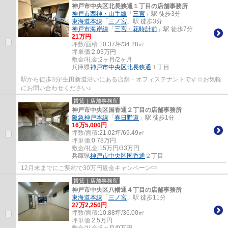
神戸市中央区北長狭通１丁目の店舗事務所
神戸市西神・山手線
「
三宮
」駅 徒歩3分
東海道本線
「
三ノ宮
」駅 徒歩3分
神戸市海岸線
「
三宮・花時計前
」駅 徒歩7分
21
万円
坪数/面積:
10.37坪/34.28㎡
坪単価:
2.03
万円
敷金/礼金:
2ヶ月/2ヶ月
兵庫県
神戸市中央区
北長狭通
１丁目
駅から徒歩3分!生田新道沿いにある店舗・オフィステナントです☆お気軽
にお問い合わせください♪
賃貸｜店舗事務所
神戸市中央区国香通２丁目の店舗事務所
阪急神戸本線
「
春日野道
」駅 徒歩1分
16
万
5,000
円
坪数/面積:
21.02坪/69.49㎡
坪単価:
0.78
万円
敷金/礼金:
15万円/33万円
兵庫県
神戸市中央区
国香通
２丁目
12月末までにご契約で30万円返金キャンペーン中
賃貸｜店舗事務所
神戸市中央区八幡通４丁目の店舗事務所
東海道本線
「
三ノ宮
」駅 徒歩11分
27
万
2,250
円
坪数/面積:
10.88坪/36.00㎡
坪単価:
2.5
万円