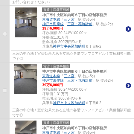
お問い合わせください♪
賃貸｜店舗事務所
神戸市中央区加納町６丁目の店舗事務所
東海道本線
「
三ノ宮
」駅 徒歩5分
神戸市海岸線
「
三宮・花時計前
」駅 徒歩2分
39
万
6,000
円
坪数/面積:
30.24坪/100.00㎡
坪単価:
1.31
万円
敷金/礼金:
300万円/0ヶ月
兵庫県
神戸市中央区
加納町
６丁目6-2
三宮の中心地！宣伝効果のある立地☆各階ワンフロアビル！業種相談可能
です◎
賃貸｜店舗事務所
神戸市中央区加納町６丁目の店舗事務所
東海道本線
「
三ノ宮
」駅 徒歩5分
神戸市海岸線
「
三宮・花時計前
」駅 徒歩2分
39
万
6,000
円
坪数/面積:
30.24坪/100.00㎡
坪単価:
1.31
万円
敷金/礼金:
300万円/0ヶ月
兵庫県
神戸市中央区
加納町
６丁目6-2
三宮の中心地！宣伝効果のある立地☆各階ワンフロアビル！業種相談可能
です◎
賃貸｜店舗事務所
神戸市中央区加納町６丁目の店舗事務所
東海道本線
「
三ノ宮
」駅 徒歩5分