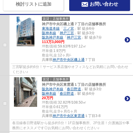
検討リストに追加
お問い合わせ
賃貸｜店舗事務所
神戸市中央区磯上通７丁目の店舗事務所
東海道本線
「
三ノ宮
」駅 徒歩6分
阪神本線
「
神戸三宮
」駅 徒歩3分
阪急神戸本線
「
神戸三宮
」駅 徒歩7分
113
万
3,000
円
坪数/面積:
59.63坪/197.12㎡
坪単価:
1.9
万円
敷金/礼金:
12ヶ月/-
兵庫県
神戸市中央区
磯上通
７丁目
三宮駅徒歩約6分！サービス系店舗やオフィスなどお気軽にお問い合わせ
ください♪
賃貸｜店舗事務所
神戸市中央区東雲通１丁目の店舗事務所
阪急神戸本線
「
春日野道
」駅 徒歩3分
阪神本線
「
春日野道
」駅 徒歩6分
20
万円
坪数/面積:
32.82坪/108.50㎡
坪単価:
0.61
万円
敷金/礼金:
0ヶ月/1ヶ月
兵庫県
神戸市中央区
東雲通
１丁目3-8
各沿線春日野道駅から徒歩約5分！1F店舗事務所、2F住居！介護施設や事
務所にオススメです◎お気軽にお問い合わせください♪