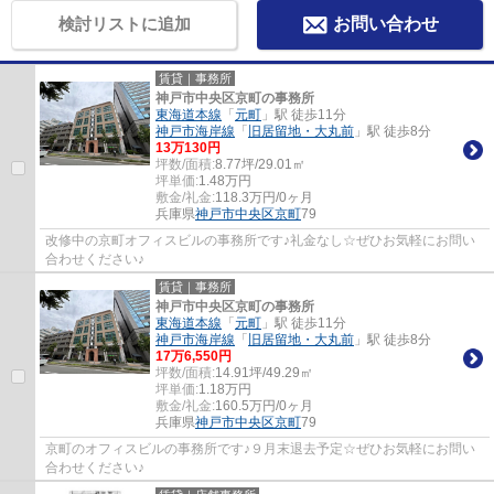
検討リストに追加
お問い合わせ
賃貸｜事務所
神戸市中央区京町の事務所
東海道本線
「
元町
」駅 徒歩11分
神戸市海岸線
「
旧居留地・大丸前
」駅 徒歩8分
13
万
130
円
坪数/面積:
8.77坪/29.01㎡
坪単価:
1.48
万円
敷金/礼金:
118.3万円/0ヶ月
兵庫県
神戸市中央区
京町
79
改修中の京町オフィスビルの事務所です♪礼金なし☆ぜひお気軽にお問い
合わせください♪
賃貸｜事務所
神戸市中央区京町の事務所
東海道本線
「
元町
」駅 徒歩11分
神戸市海岸線
「
旧居留地・大丸前
」駅 徒歩8分
17
万
6,550
円
坪数/面積:
14.91坪/49.29㎡
坪単価:
1.18
万円
敷金/礼金:
160.5万円/0ヶ月
兵庫県
神戸市中央区
京町
79
京町のオフィスビルの事務所です♪９月末退去予定☆ぜひお気軽にお問い
合わせください♪