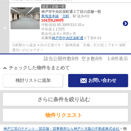
賃貸｜店舗一部
神戸市中央区栄町通２丁目の店舗一部
東海道本線
「
元町
」駅 徒歩4分
104
万
9,290
円
坪数/面積:
95.39坪/315.35㎡
坪単価:
1.1
万円
敷金/礼金:
0ヶ月/0ヶ月
兵庫県
神戸市中央区
栄町通
２丁目4-14
元町駅から徒歩４分の立地です！ 阪神高速「京橋」ICの近くです☆ 栄町
通沿いのビルです！
該当公開件数
8
件 空き数
8
件
1-8
件表示
チェックした物件をまとめて
検討リストに追加
お問い合わせ
さらに条件を絞り込む
物件リクエスト
神戸三宮のテナント・貸店舗・貸事務所なら神戸と大阪の不動産株式会社
>
物