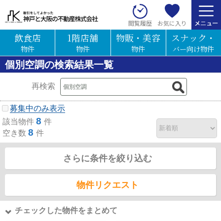
お気に入り
閲覧履歴
飲食店
1階店舗
物販・美容
スナック・
物件
物件
物件
バー向け物件
個別空調の検索結果一覧
再検索
募集中のみ表示
8
該当物件
件
8
空き数
件
さらに条件を絞り込む
物件リクエスト
チェックした物件をまとめて