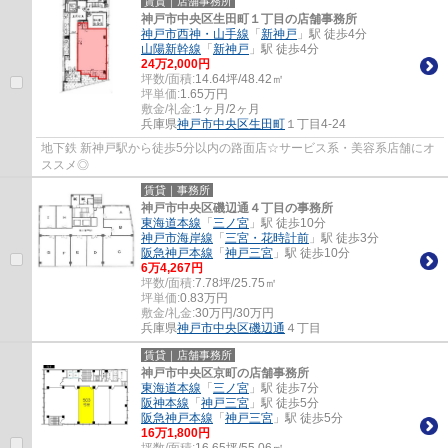
賃貸｜店舗事務所
神戸市中央区生田町１丁目の店舗事務所
神戸市西神・山手線
「
新神戸
」駅 徒歩4分
山陽新幹線
「
新神戸
」駅 徒歩4分
24
万
2,000
円
坪数/面積:
14.64坪/48.42㎡
坪単価:
1.65
万円
敷金/礼金:
1ヶ月/2ヶ月
兵庫県
神戸市中央区
生田町
１丁目4-24
地下鉄 新神戸駅から徒歩5分以内の路面店☆サービス系・美容系店舗にオ
ススメ◎
賃貸｜事務所
神戸市中央区磯辺通４丁目の事務所
東海道本線
「
三ノ宮
」駅 徒歩10分
神戸市海岸線
「
三宮・花時計前
」駅 徒歩3分
阪急神戸本線
「
神戸三宮
」駅 徒歩10分
6
万
4,267
円
坪数/面積:
7.78坪/25.75㎡
坪単価:
0.83
万円
敷金/礼金:
30万円/30万円
兵庫県
神戸市中央区
磯辺通
４丁目
賃貸｜店舗事務所
神戸市中央区京町の店舗事務所
東海道本線
「
三ノ宮
」駅 徒歩7分
阪神本線
「
神戸三宮
」駅 徒歩5分
阪急神戸本線
「
神戸三宮
」駅 徒歩5分
16
万
1,800
円