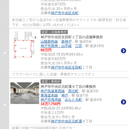
坪数/面積:
16.65坪/55.06㎡
坪単価:
0.97
万円
敷金/礼金:
10ヶ月/0ヶ月
兵庫県
神戸市中央区
京町
各沿線三ノ宮から徒歩5分☆店舗事務所のテナントです♪願望良好・好立地
です。ぜひお気軽にお問い合わせください♪
賃貸｜店舗事務所
神戸市中央区生田町１丁目の店舗事務所
山陽新幹線
「
新神戸
」駅 徒歩5分
神戸市西神・山手線
「
三宮
」駅 徒歩16分
66
万円
坪数/面積:
79.55坪/263.00㎡
坪単価:
0.83
万円
敷金/礼金:
10ヶ月/0ヶ月
兵庫県
神戸市中央区
生田町
１丁目
フラワーロードに面した店舗・事務所テナントです☆
賃貸｜事務所
神戸市中央区元町通６丁目の事務所
神戸高速東西線
「
西元町
」駅 徒歩3分
東海道本線
「
神戸
」駅 徒歩7分
神戸市海岸線
「
みなと元町
」駅 徒歩4分
16
万
7,750
円
坪数/面積:
15.24坪/50.40㎡
坪単価:
1.1
万円
敷金/礼金:
0ヶ月/0ヶ月
兵庫県
神戸市中央区
元町通
６丁目
綺麗な外観で3沿線利用可能な立地です！