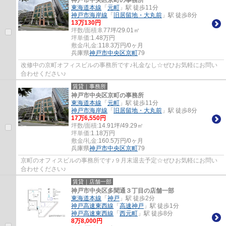
神戸市中央区京町の事務所
東海道本線
「
元町
」駅 徒歩11分
神戸市海岸線
「
旧居留地・大丸前
」駅 徒歩8分
13
万
130
円
坪数/面積:
8.77坪/29.01㎡
坪単価:
1.48
万円
敷金/礼金:
118.3万円/0ヶ月
兵庫県
神戸市中央区
京町
79
改修中の京町オフィスビルの事務所です♪礼金なし☆ぜひお気軽にお問い
合わせください♪
賃貸｜事務所
神戸市中央区京町の事務所
東海道本線
「
元町
」駅 徒歩11分
神戸市海岸線
「
旧居留地・大丸前
」駅 徒歩8分
17
万
6,550
円
坪数/面積:
14.91坪/49.29㎡
坪単価:
1.18
万円
敷金/礼金:
160.5万円/0ヶ月
兵庫県
神戸市中央区
京町
79
京町のオフィスビルの事務所です♪９月末退去予定☆ぜひお気軽にお問い
合わせください♪
賃貸｜店舗一部
神戸市中央区多聞通３丁目の店舗一部
東海道本線
「
神戸
」駅 徒歩2分
神戸高速東西線
「
高速神戸
」駅 徒歩1分
神戸高速東西線
「
西元町
」駅 徒歩8分
8
万
8,000
円