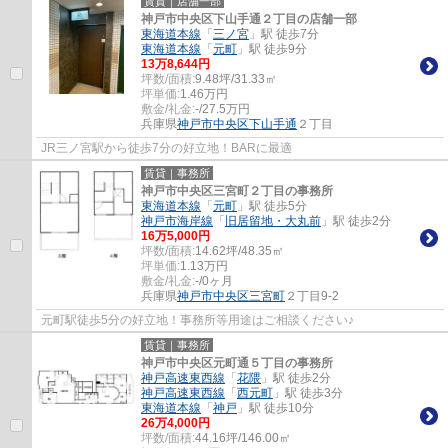
賃貸｜店舗一部
神戸市中央区下山手通２丁目の店舗一部
東海道本線
「
三ノ宮
」駅 徒歩7分
東海道本線
「
元町
」駅 徒歩9分
13
万
8,644
円
坪数/面積:
9.48坪/31.33㎡
坪単価:
1.46
万円
敷金/礼金:
-/27.5万円
兵庫県
神戸市中央区
下山手通
２丁目
JR三ノ宮駅から徒歩7分の好立地！BARに最適
賃貸｜事務所
神戸市中央区三宮町２丁目の事務所
東海道本線
「
元町
」駅 徒歩5分
神戸市海岸線
「
旧居留地・大丸前
」駅 徒歩2分
16
万
5,000
円
坪数/面積:
14.62坪/48.35㎡
坪単価:
1.13
万円
敷金/礼金:
-/0ヶ月
兵庫県
神戸市中央区
三宮町
２丁目9-2
元町駅徒歩5分の好立地！事務所等用途はご相談ください♪
賃貸｜事務所
神戸市中央区元町通５丁目の事務所
神戸高速東西線
「
花隈
」駅 徒歩2分
神戸高速東西線
「
西元町
」駅 徒歩3分
東海道本線
「
神戸
」駅 徒歩10分
26
万
4,000
円
坪数/面積:
44.16坪/146.00㎡