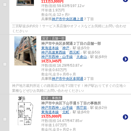
113
万
3,000
円
坪数/面積:
59.63坪/197.12㎡
坪単価:
1.9
万円
敷金/礼金:
12ヶ月/-
兵庫県
神戸市中央区
磯上通
７丁目
三宮駅徒歩約6分！サービス系店舗やオフィスなどお気軽にお問い合わせ
ください♪
賃貸｜店舗一部
神戸市中央区多聞通２丁目の店舗一部
東海道本線
「
神戸
」駅 徒歩5分
神戸高速東西線
「
西元町
」駅 徒歩5分
神戸市西神・山手線
「
大倉山
」駅 徒歩8分
10
万
3,345
円
坪数/面積:
16.29坪/53.87㎡
坪単価:
0.63
万円
敷金/礼金:
0ヶ月/0ヶ月
兵庫県
神戸市中央区
多聞通
２丁目
神戸地方裁判所近くの路面店の地下1階です！神戸駅おりてすぐの立地☆
業種などぜひお気軽にお問い合わせください♪
賃貸｜事務所
神戸市中央区下山手通５丁目の事務所
神戸市西神・山手線
「
県庁前
」駅 徒歩2分
東海道本線
「
元町
」駅 徒歩6分
15
万
5,000
円
坪数/面積:
14.47坪/47.85㎡
坪単価:
1.07
万円
敷金/礼金:
0ヶ月/2ヶ月