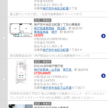
坪単価:
0.6
万円
敷金/礼金:
2ヶ月/2ヶ月
兵庫県
神戸市中央区
元町通
５丁目
最上階ワンフロア貸し！住居可能事務所テナントです◎
賃貸｜事務所
神戸市中央区元町通７丁目の事務所
神戸高速東西線
「
西元町
」駅 徒歩2分
東海道本線
「
神戸
」駅 徒歩5分
18
万円
坪数/面積:
23.59坪/78.00㎡
坪単価:
0.76
万円
敷金/礼金:
1ヶ月/2ヶ月
兵庫県
神戸市中央区
元町通
７丁目2-4
西元町駅徒歩2分！神戸駅徒歩５分と好立地事務所テナント◎
賃貸｜事務所
ESCALIER神戸県庁前
神戸市西神・山手線
「
県庁前
」駅 徒歩4分
27
万
5,000
円
坪数/面積:
16.77坪/55.47㎡
坪単価:
1.64
万円
敷金/礼金:
4ヶ月/1ヶ月
兵庫県
神戸市中央区
下山手通
６丁目2-7
2026年10月竣工予定◎ 地上10階建ての新築クリニック・オフィスビル☆
ワンフロア１テナントです♪ぜひお気軽にお問い合わせください♪
賃貸｜事務所