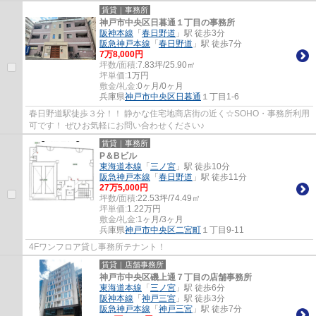
賃貸｜事務所
神戸市中央区日暮通１丁目の事務所
阪神本線
「
春日野道
」駅 徒歩3分
阪急神戸本線
「
春日野道
」駅 徒歩7分
7
万
8,000
円
坪数/面積:
7.83坪/25.90㎡
坪単価:
1
万円
敷金/礼金:
0ヶ月/0ヶ月
兵庫県
神戸市中央区
日暮通
１丁目1-6
春日野道駅徒歩３分！！ 静かな住宅地商店街の近く☆SOHO・事務所利用
可です！ ぜひお気軽にお問い合わせください♪
賃貸｜事務所
P＆Bビル
東海道本線
「
三ノ宮
」駅 徒歩10分
阪急神戸本線
「
春日野道
」駅 徒歩11分
27
万
5,000
円
坪数/面積:
22.53坪/74.49㎡
坪単価:
1.22
万円
敷金/礼金:
1ヶ月/3ヶ月
兵庫県
神戸市中央区
二宮町
１丁目9-11
4Fワンフロア貸し事務所テナント！
賃貸｜店舗事務所
神戸市中央区磯上通７丁目の店舗事務所
東海道本線
「
三ノ宮
」駅 徒歩6分
阪神本線
「
神戸三宮
」駅 徒歩3分
阪急神戸本線
「
神戸三宮
」駅 徒歩7分