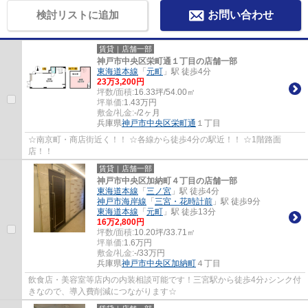
検討リストに追加
お問い合わせ
賃貸｜店舗一部
神戸市中央区栄町通１丁目の店舗一部
東海道本線
「
元町
」駅 徒歩4分
23
万
3,200
円
坪数/面積:
16.33坪/54.00㎡
坪単価:
1.43
万円
敷金/礼金:
-/2ヶ月
兵庫県
神戸市中央区
栄町通
１丁目
☆南京町・商店街近く！！ ☆各線から徒歩4分の駅近！！ ☆1階路面
店！！
賃貸｜店舗一部
神戸市中央区加納町４丁目の店舗一部
東海道本線
「
三ノ宮
」駅 徒歩4分
神戸市海岸線
「
三宮・花時計前
」駅 徒歩9分
東海道本線
「
元町
」駅 徒歩13分
16
万
2,800
円
坪数/面積:
10.20坪/33.71㎡
坪単価:
1.6
万円
敷金/礼金:
-/33万円
兵庫県
神戸市中央区
加納町
４丁目
飲食店・美容室等店内の内装相談可能です！三宮駅から徒歩4分♪シンク付
きなので、導入費削減につながります☆