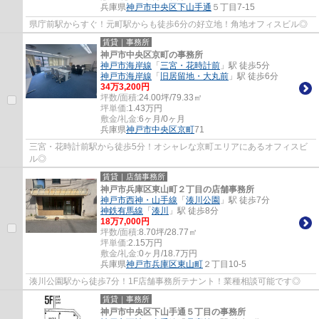
兵庫県
神戸市中央区
下山手通
５丁目7-15
県庁前駅からすぐ！元町駅からも徒歩6分の好立地！角地オフィスビル◎
賃貸｜事務所
神戸市中央区京町の事務所
神戸市海岸線
「
三宮・花時計前
」駅 徒歩5分
神戸市海岸線
「
旧居留地・大丸前
」駅 徒歩6分
34
万
3,200
円
坪数/面積:
24.00坪/79.33㎡
坪単価:
1.43
万円
敷金/礼金:
6ヶ月/0ヶ月
兵庫県
神戸市中央区
京町
71
三宮・花時計前駅から徒歩5分！オシャレな京町エリアにあるオフィスビ
ル◎
賃貸｜店舗事務所
神戸市兵庫区東山町２丁目の店舗事務所
神戸市西神・山手線
「
湊川公園
」駅 徒歩7分
神鉄有馬線
「
湊川
」駅 徒歩8分
18
万
7,000
円
坪数/面積:
8.70坪/28.77㎡
坪単価:
2.15
万円
敷金/礼金:
0ヶ月/18.7万円
兵庫県
神戸市兵庫区
東山町
２丁目10-5
湊川公園駅から徒歩7分！1F店舗事務所テナント！業種相談可能です◎
賃貸｜事務所
神戸市中央区下山手通５丁目の事務所