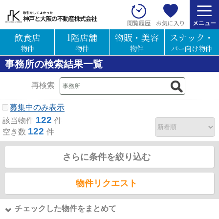
お気に入り
閲覧履歴
飲食店
1階店舗
物販・美容
スナック・
物件
物件
物件
バー向け物件
事務所の検索結果一覧
再検索
募集中のみ表示
122
該当物件
件
122
空き数
件
さらに条件を絞り込む
物件リクエスト
チェックした物件をまとめて