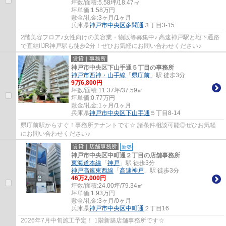
坪数/面積:
5.58坪/18.47㎡
坪単価:
1.58
万円
敷金/礼金:
3ヶ月/1ヶ月
兵庫県
神戸市中央区
多聞通
３丁目3-15
2階美容フロア♪女性向けの美容業・物販等募集中♪ 高速神戸駅と地下通路
で直結!!JR神戸駅も徒歩2分！ぜひお気軽にお問い合わせください♪
賃貸｜事務所
神戸市中央区下山手通５丁目の事務所
神戸市西神・山手線
「
県庁前
」駅 徒歩3分
9
万
6,800
円
坪数/面積:
11.37坪/37.59㎡
坪単価:
0.77
万円
敷金/礼金:
1ヶ月/1ヶ月
兵庫県
神戸市中央区
下山手通
５丁目8-14
県庁前駅からすぐ！事務所テナントです☆ 諸条件相談可能◎ぜひお気軽
にお問い合わせください♪
賃貸｜店舗事務所
新築
神戸市中央区中町通２丁目の店舗事務所
東海道本線
「
神戸
」駅 徒歩3分
神戸高速東西線
「
高速神戸
」駅 徒歩3分
46
万
2,000
円
坪数/面積:
24.00坪/79.34㎡
坪単価:
1.93
万円
敷金/礼金:
3ヶ月/0ヶ月
兵庫県
神戸市中央区
中町通
２丁目16
2026年7月中旬施工予定！ 1階新築店舗事務所です☆