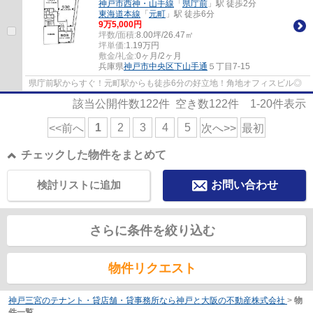
神戸市西神・山手線
「
県庁前
」駅 徒歩2分
東海道本線
「
元町
」駅 徒歩6分
9
万
5,000
円
坪数/面積:
8.00坪/26.47㎡
坪単価:
1.19
万円
敷金/礼金:
0ヶ月/2ヶ月
兵庫県
神戸市中央区
下山手通
５丁目7-15
県庁前駅からすぐ！元町駅からも徒歩6分の好立地！角地オフィスビル◎
該当公開件数
122
件 空き数
122
件
1-20
件表示
1
2
3
4
5
<<前へ
次へ>>
最初
チェックした物件をまとめて
検討リストに追加
お問い合わせ
さらに条件を絞り込む
物件リクエスト
神戸三宮のテナント・貸店舗・貸事務所なら神戸と大阪の不動産株式会社
>
物
件一覧