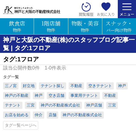
お気に入り
閲覧履歴
飲食店
1階店舗
物販・美容
スナック・
物件
物件
物件
バー向け物件
神戸と大阪の不動産(株)のスタッフブログ記事一
覧 | タグ:1フロア
タグ:1フロア
該当公開件数
0
件
1-0
件表示
タグ一覧
三ノ宮
好立地
テナント探し
不動産
空きテナント
神戸
神戸の不動産
神戸
空き店舗
事業用テナント
不動産
テナント
三宮
神戸の不動産株式会社
神戸店舗
三宮
お店を始める
仲介
店舗
神戸の不動産株式会社
タグ一覧ページへ