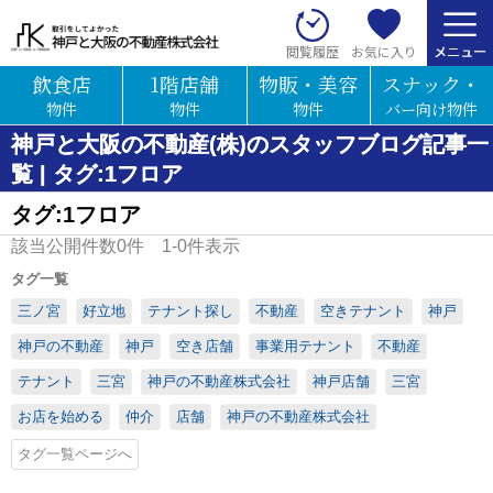
お気に入り
閲覧履歴
飲食店
1階店舗
物販・美容
スナック・
物件
物件
物件
バー向け物件
神戸と大阪の不動産(株)のスタッフブログ記事一
覧 | タグ:1フロア
タグ:1フロア
該当公開件数
0
件
1-0
件表示
タグ一覧
三ノ宮
好立地
テナント探し
不動産
空きテナント
神戸
神戸の不動産
神戸
空き店舗
事業用テナント
不動産
テナント
三宮
神戸の不動産株式会社
神戸店舗
三宮
お店を始める
仲介
店舗
神戸の不動産株式会社
タグ一覧ページへ