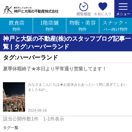
お気に入り
閲覧履歴
飲食店
1階店舗
物販・美容
スナック・
物件
物件
物件
バー向け物件
神戸と大阪の不動産(株)のスタッフブログ記事一
覧 | タグ:ハーバーランド
タグ:ハーバーランド
夏季休暇終了★本日より平常通り営業してます！
みなさまこんにちは☀お盆休みもあっという間に過ぎてしまい
ましたね(>_
2024-08-16
該当公開件数
1
件
1-1
件表示
タグ一覧