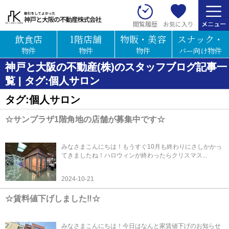
お気に入り
閲覧履歴
飲食店
1階店舗
物販・美容
スナック・
物件
物件
物件
バー向け物件
神戸と大阪の不動産(株)のスタッフブログ記事一
覧 | タグ:個人サロン
タグ:個人サロン
☆サンプラザ1階角地の店舗が募集中です☆
みなさまこんにちは！もうすぐ10月も終わりにさしかかっ
てきましたね！ハロウィンが終わったらクリスマス...
2024-10-21
☆賃料値下げしました‼☆
みなさまこんにちは！今日はなんと家賃値下げのお知らせ