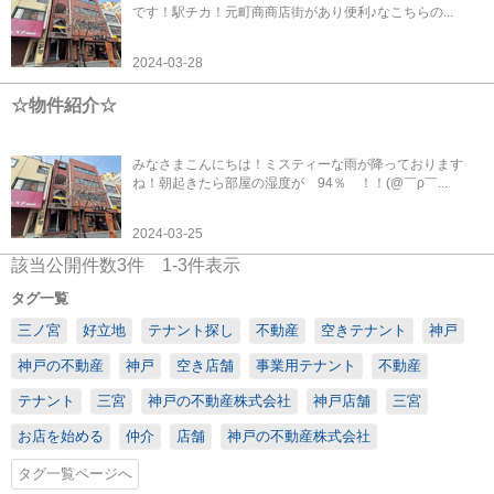
です！駅チカ！元町商商店街があり便利♪なこちらの...
2024-03-28
☆物件紹介☆
みなさまこんにちは！ミスティーな雨が降っております
ね！朝起きたら部屋の湿度が 94％ ！！(@￣ρ￣...
2024-03-25
該当公開件数
3
件
1-3
件表示
タグ一覧
三ノ宮
好立地
テナント探し
不動産
空きテナント
神戸
神戸の不動産
神戸
空き店舗
事業用テナント
不動産
テナント
三宮
神戸の不動産株式会社
神戸店舗
三宮
お店を始める
仲介
店舗
神戸の不動産株式会社
タグ一覧ページへ