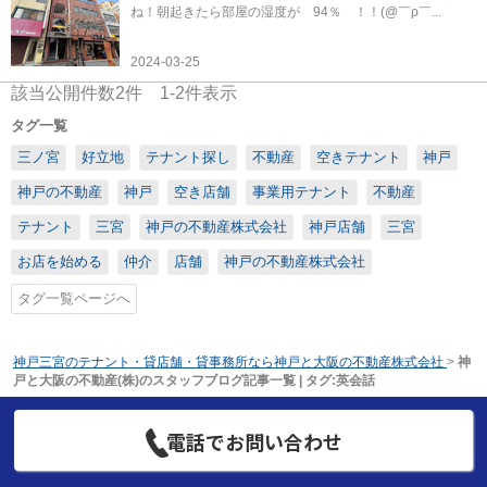
ね！朝起きたら部屋の湿度が 94％ ！！(@￣ρ￣...
2024-03-25
該当公開件数
2
件
1-2
件表示
タグ一覧
三ノ宮
好立地
テナント探し
不動産
空きテナント
神戸
神戸の不動産
神戸
空き店舗
事業用テナント
不動産
テナント
三宮
神戸の不動産株式会社
神戸店舗
三宮
お店を始める
仲介
店舗
神戸の不動産株式会社
タグ一覧ページへ
神戸三宮のテナント・貸店舗・貸事務所なら神戸と大阪の不動産株式会社
>
神
戸と大阪の不動産(株)のスタッフブログ記事一覧 | タグ:英会話
電話でお問い合わせ