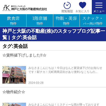
お気に入り
閲覧履歴
飲食店
1階店舗
物販・美容
スナック・
物件
物件
物件
バー向け物件
神戸と大阪の不動産(株)のスタッフブログ記事一
覧 | タグ:英会話
タグ:英会話
☆賃料値下げしました‼☆
みなさまこんにちは！今日はなんと家賃値下げのお知らせ
です！駅チカ！元町商商店街があり便利♪なこちらの...
2024-03-28
☆物件紹介☆
みなさまこんにちは！ミスティーな雨が降っております