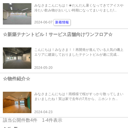
みなさまこんにちは！☀だんだん暑くなってきてアイスや
冷たい飲み物がおいしい時期になってまいりました!...
2024-06-07
新着情報
☆新築テナントビル！サービス店舗向けワンフロア☆
こんにちは！みなさま！！再開発が進んでいる人気の磯上
エリアに建築しておりましたテナントビルが遂に完成...
2024-05-20
☆物件紹介☆
みなさまこんにちは！雨模様で桜がすっかり散ってしまい
まいましたね！実は家で去年の7月から、ニホントカ...
2024-04-23
該当公開件数
4
件
1-4
件表示