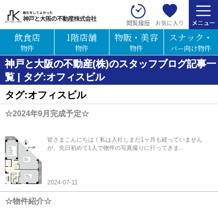
お気に入り
閲覧履歴
飲食店
1階店舗
物販・美容
スナック・
物件
物件
物件
バー向け物件
神戸と大阪の不動産(株)のスタッフブログ記事一
覧 | タグ:オフィスビル
タグ:オフィスビル
☆2024年9月完成予定☆
皆さまこんにちは！私は入社しまだ1ヶ月も経っていません
が、先日初めて1人で物件の写真撮りに行ってきま...
2024-07-11
☆物件紹介☆