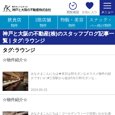
お気に入り
閲覧履歴
飲食店
1階店舗
物販・美容
スナック・
物件
物件
物件
バー向け物件
神戸と大阪の不動産(株)のスタッフブログ記事一
覧 | タグ:ラウンジ
タグ:ラウンジ
☆物件紹介☆
みなさまこんにちは☀本日は和モダンなオススメ物件の紹
介です(･ω･)♥三宮駅から徒歩5分◎和モダンな...
2024-05-23
☆物件紹介☆
みなさまこんにちは！ゴールデンウィーク目前いかがお過