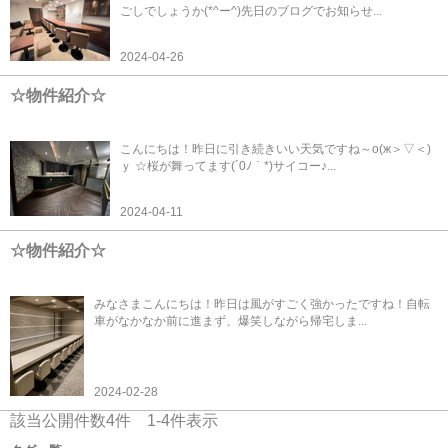
ごしでしょうか(*^ー^)先日のブログでお知らせ...
2024-04-26
☆物件紹介☆
こんにちは！昨日に引き続きいい天気ですね～о(ж＞▽＜)
ｙ ☆桜が舞ってます(´0ﾉ｀*)サイコー♪...
2024-04-11
☆物件紹介☆
みなさまこんにちは！昨日は風がすごく強かったですね！自転
車がなかなか前に進まず、爆笑しながら帰宅しま...
2024-02-28
該当公開件数
4
件
1-4
件表示