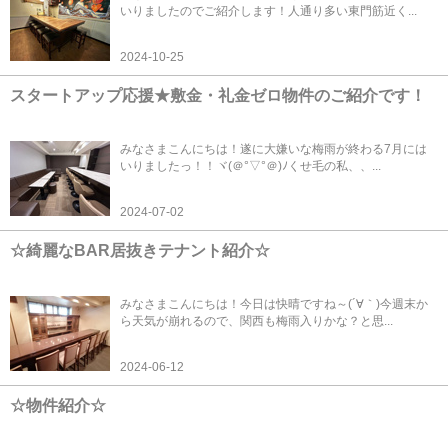
いりましたのでご紹介します！人通り多い東門筋近く...
2024-10-25
スタートアップ応援★敷金・礼金ゼロ物件のご紹介です！
みなさまこんにちは！遂に大嫌いな梅雨が終わる7月には
いりましたっ！！ヾ(＠°▽°＠)ﾉくせ毛の私、、...
2024-07-02
☆綺麗なBAR居抜きテナント紹介☆
みなさまこんにちは！今日は快晴ですね～(´∀｀)今週末か
ら天気が崩れるので、関西も梅雨入りかな？と思...
2024-06-12
☆物件紹介☆