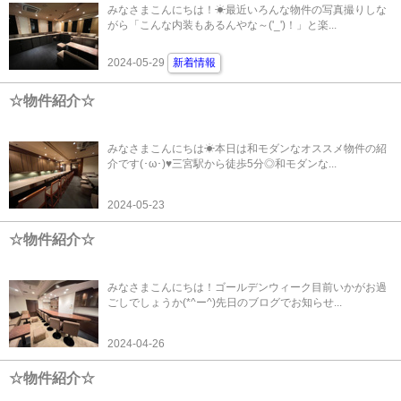
みなさまこんにちは！☀最近いろんな物件の写真撮りしな
がら「こんな内装もあるんやな～('_')！」と楽...
2024-05-29
新着情報
☆物件紹介☆
みなさまこんにちは☀本日は和モダンなオススメ物件の紹
介です(･ω･)♥三宮駅から徒歩5分◎和モダンな...
2024-05-23
☆物件紹介☆
みなさまこんにちは！ゴールデンウィーク目前いかがお過
ごしでしょうか(*^ー^)先日のブログでお知らせ...
2024-04-26
☆物件紹介☆