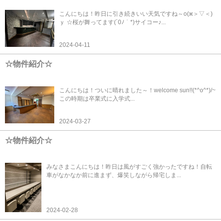
こんにちは！昨日に引き続きいい天気ですね～о(ж＞▽＜)
ｙ ☆桜が舞ってます(´0ﾉ｀*)サイコー♪...
2024-04-11
☆物件紹介☆
こんにちは！ついに晴れました～！welcome sun!!(*^o^*)/~
この時期は卒業式に入学式...
2024-03-27
☆物件紹介☆
みなさまこんにちは！昨日は風がすごく強かったですね！自転
車がなかなか前に進まず、爆笑しながら帰宅しま...
2024-02-28