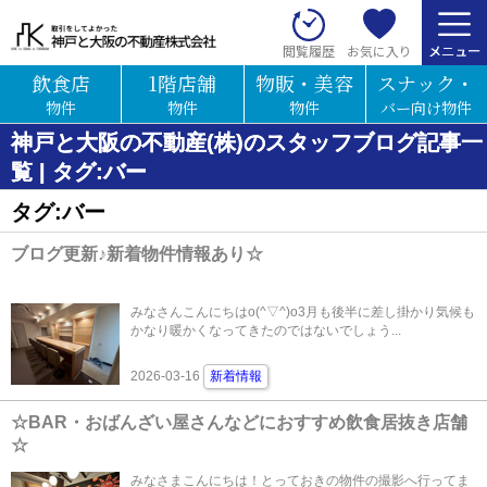
お気に入り
閲覧履歴
飲食店
1階店舗
物販・美容
スナック・
物件
物件
物件
バー向け物件
神戸と大阪の不動産(株)のスタッフブログ記事一
覧 | タグ:バー
タグ:バー
ブログ更新♪新着物件情報あり☆
みなさんこんにちはo(^▽^)o3月も後半に差し掛かり気候も
かなり暖かくなってきたのではないでしょう...
2026-03-16
新着情報
☆BAR・おばんざい屋さんなどにおすすめ飲食居抜き店舗
☆
みなさまこんにちは！とっておきの物件の撮影へ行ってま