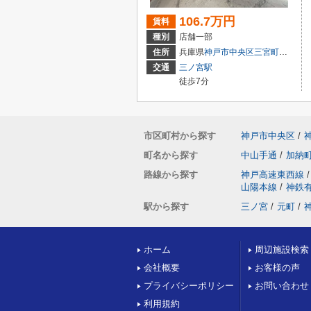
106.7万円
賃料
種別
店舗一部
住所
兵庫県
神戸市中央区
三宮町
２丁目9-
交通
三ノ宮駅
徒歩7分
市区町村から探す
神戸市中央区
/
町名から探す
中山手通
/
加納
路線から探す
神戸高速東西線
/
山陽本線
/
神鉄
駅から探す
三ノ宮
/
元町
/
ホーム
周辺施設検索
会社概要
お客様の声
プライバシーポリシー
お問い合わせ
利用規約