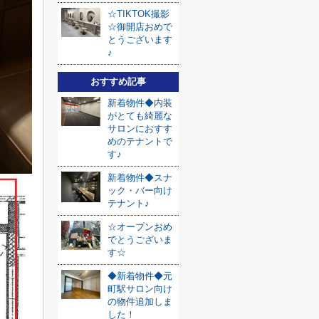
☆TIKTOK撮影
☆御開店おめで
とうございます
♪
おすすめ記事
新着物件◆内装
がとても綺麗な
サロンにおすす
めのテナントで
す♪
新着物件◆スナ
ック・バー向け
テナント♪
☆オープンおめ
でとうございま
す☆
◆新着物件◆元
町駅サロン向け
の物件追加しま
した！