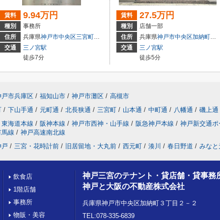
9.94万円
27.5万円
賃料
賃料
種別
事務所
種別
店舗一部
3
住所
兵庫県
神戸市中央区
三宮町
１丁目
住所
兵庫県
神戸市中央区
加納町
４丁
交通
三ノ宮駅
交通
三ノ宮駅
徒歩7分
徒歩5分
神戸市兵庫区
/
福知山市
/
神戸市灘区
/
高槻市
町
/
下山手通
/
元町通
/
北長狭通
/
三宮町
/
山本通
/
中町通
/
八幡通
/
磯上通
東海道本線
/
阪神本線
/
神戸市西神・山手線
/
阪急神戸本線
/
神戸新交通ポ
有馬線
/
神戸高速南北線
神戸
/
三宮・花時計前
/
旧居留地・大丸前
/
西元町
/
湊川
/
春日野道
/
みなと
神戸三宮のテナント・貸店舗・貸事務
飲食店
神戸と大阪の不動産株式会社
1階店舗
事務所
兵庫県神戸市中央区加納町３丁目２－２
物販・美容
TEL:078-335-6839