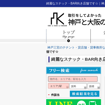
綺麗なスナック・BAR向き店舗です☆｜
神戸三宮のテナント・貸店舗・貸事務所
舗です☆
綺麗なスナック・BAR向き
エリア| 駅
賃料
面積
-
件該当