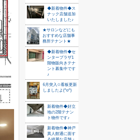
◆新着物件◆ス
ナック店舗追加
いたしました♪
★サロンなどにも
おすすめな店舗事
務所テナント★
◆新着物件◆セ
ンタープラザ1
階物販向きテナ
ント募集中です
♪
6月突入✩看板更新
しましたよ(^o^)
新着物件◆好立
地の2階テナン
ト物件です♪
新着物件◆神戸
異人館通に面す
る綺麗な店舗・