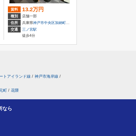
13.2万円
賃料
種別
店舗一部
目7-8
住所
兵庫県
神戸市中央区
加納町
４丁目9-29
交通
三ノ宮駅
徒歩4分
ートアイランド線
/
神戸市海岸線
/
元町
/
花隈
所なら