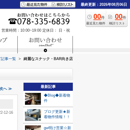
最終更新：2026年08月06日
00
00
件
件
最近見た物件
検討リスト
営業時間：10:00~19:00
定休日： 日・祝
グ記事一覧
>
綺麗なスナック・BAR向き店
最新記事
次へ ≫
◆Blog◆新着物
件
ブログ更新★新
22-12-16
着物件情報！！
gw明け営業☆新