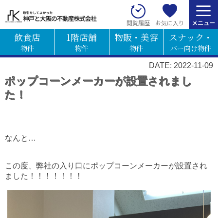
お気に入り
閲覧履歴
飲食店
1階店舗
物販・美容
スナック・
物件
物件
物件
バー向け物件
DATE: 2022-11-09
ポップコーンメーカーが設置されまし
た！
なんと…
この度、弊社の入り口にポップコーンメーカーが設置され
ました！！！！！！！