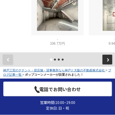
-
106.7万円
9.9
神戸三宮のテナント・貸店舗・貸事務所なら神戸と大阪の不動産株式会社
>
ブ
ログ記事一覧
>
ポップコーンメーカーが設置されました！
電話でお問い合わせ
営業時間:10:00~19:00
定休日: 日・祝