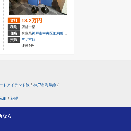
13.2万円
賃料
種別
店舗一部
目7-8
住所
兵庫県
神戸市中央区
加納町
４丁目9-29
交通
三ノ宮駅
徒歩4分
ートアイランド線
/
神戸市海岸線
/
元町
/
花隈
所なら