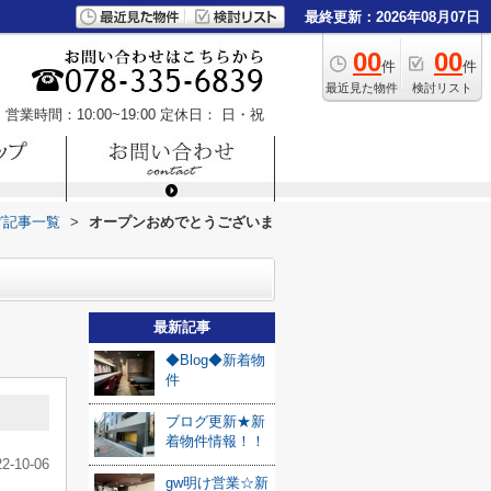
最終更新：2026年08月07日
00
00
件
件
最近見た物件
検討リスト
営業時間：10:00~19:00
定休日： 日・祝
グ記事一覧
>
オープンおめでとうございま
最新記事
◆Blog◆新着物
件
ブログ更新★新
着物件情報！！
22-10-06
gw明け営業☆新