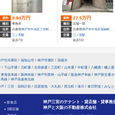
9.94万円
27.5万円
賃料
賃料
種別
事務所
種別
店舗一部
3
住所
兵庫県
神戸市中央区
三宮町
１丁目
住所
兵庫県
神戸市中央区
加納町
４丁
交通
三ノ宮駅
交通
三ノ宮駅
徒歩7分
徒歩5分
神戸市兵庫区
/
福知山市
/
神戸市灘区
/
高槻市
町
/
下山手通
/
元町通
/
北長狭通
/
三宮町
/
山本通
/
中町通
/
八幡通
/
磯上通
東海道本線
/
阪神本線
/
神戸市西神・山手線
/
阪急神戸本線
/
神戸新交通ポ
有馬線
/
神戸高速南北線
神戸
/
三宮・花時計前
/
旧居留地・大丸前
/
西元町
/
湊川
/
春日野道
/
みなと
神戸三宮のテナント・貸店舗・貸事務
飲食店
神戸と大阪の不動産株式会社
1階店舗