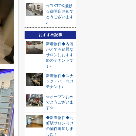
☆TIKTOK撮影
☆御開店おめで
とうございます
♪
おすすめ記事
新着物件◆内装
がとても綺麗な
サロンにおすす
めのテナントで
す♪
新着物件◆スナ
ック・バー向け
テナント♪
☆オープンおめ
でとうございま
す☆
◆新着物件◆元
町駅サロン向け
の物件追加しま
した！