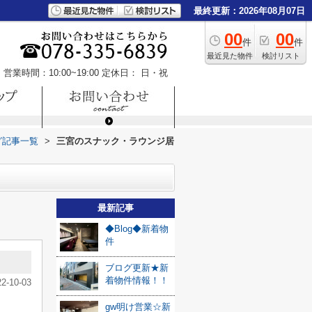
最終更新：2026年08月07日
00
00
件
件
最近見た物件
検討リスト
営業時間：10:00~19:00
定休日： 日・祝
グ記事一覧
>
三宮のスナック・ラウンジ居
最新記事
◆Blog◆新着物
件
ブログ更新★新
着物件情報！！
22-10-03
gw明け営業☆新