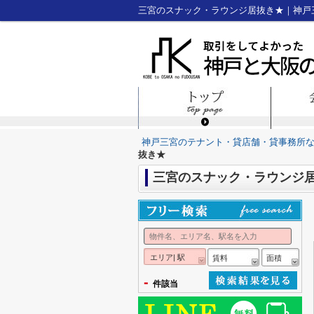
三宮のスナック・ラウンジ居抜き★｜神戸
神戸三宮のテナント・貸店舗・貸事務所
抜き★
三宮のスナック・ラウンジ
エリア| 駅
賃料
面積
-
件該当