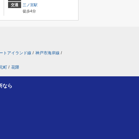
交通
三ノ宮駅
徒歩4分
ートアイランド線
/
神戸市海岸線
/
元町
/
花隈
所なら