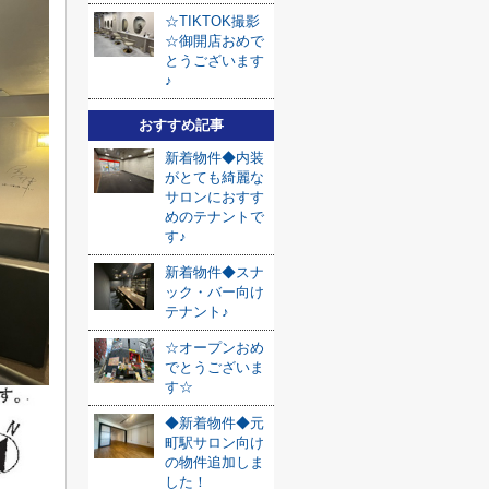
☆TIKTOK撮影
☆御開店おめで
とうございます
♪
おすすめ記事
新着物件◆内装
がとても綺麗な
サロンにおすす
めのテナントで
す♪
新着物件◆スナ
ック・バー向け
テナント♪
☆オープンおめ
でとうございま
す☆
◆新着物件◆元
町駅サロン向け
の物件追加しま
した！