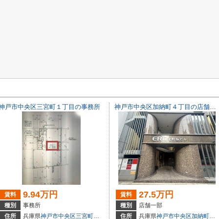
神戸市中央区三宮町１丁目の事務所
神戸市中央区加納町４丁目の店舗一部
9.94万円
27.5万円
賃料
賃料
種別
事務所
種別
店舗一部
3
住所
兵庫県
神戸市中央区
三宮町
１丁目
住所
兵庫県
神戸市中央区
加納町
４丁