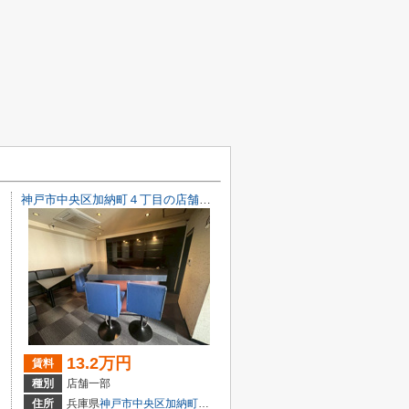
神戸市中央区加納町４丁目の店舗一部
13.2万円
賃料
種別
店舗一部
目7-8
住所
兵庫県
神戸市中央区
加納町
４丁目9-29