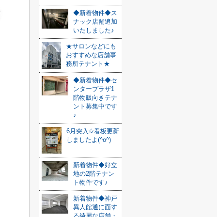
◆新着物件◆ス
ナック店舗追加
いたしました♪
★サロンなどにも
おすすめな店舗事
務所テナント★
◆新着物件◆セ
ンタープラザ1
階物販向きテナ
ント募集中です
♪
6月突入✩看板更新
しましたよ(^o^)
新着物件◆好立
地の2階テナン
ト物件です♪
新着物件◆神戸
異人館通に面す
る綺麗な店舗・