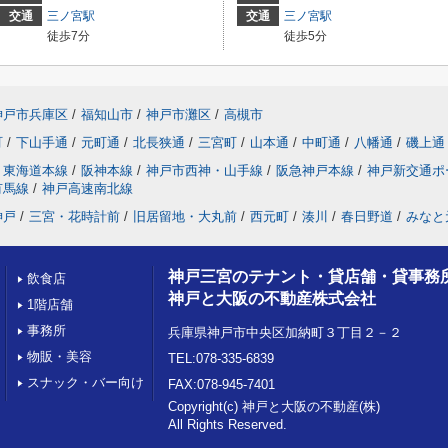
交通
三ノ宮駅
交通
三ノ宮駅
徒歩7分
徒歩5分
神戸市兵庫区
/
福知山市
/
神戸市灘区
/
高槻市
町
/
下山手通
/
元町通
/
北長狭通
/
三宮町
/
山本通
/
中町通
/
八幡通
/
磯上通
東海道本線
/
阪神本線
/
神戸市西神・山手線
/
阪急神戸本線
/
神戸新交通ポ
有馬線
/
神戸高速南北線
神戸
/
三宮・花時計前
/
旧居留地・大丸前
/
西元町
/
湊川
/
春日野道
/
みなと
神戸三宮のテナント・貸店舗・貸事務
飲食店
神戸と大阪の不動産株式会社
1階店舗
事務所
兵庫県神戸市中央区加納町３丁目２－２
物販・美容
TEL:078-335-6839
スナック・バー向け
FAX:078-945-7401
Copyright(c) 神戸と大阪の不動産(株)
All Rights Reserved.