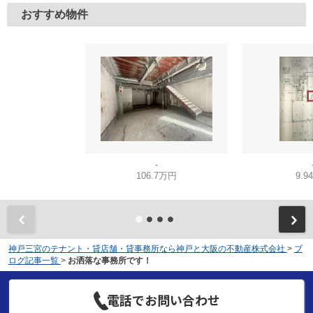
おすすめ物件
-
106.7万円
9.9
神戸三宮のテナント・貸店舗・貸事務所なら神戸と大阪の不動産株式会社
>
ブ
ログ記事一覧
>
お洒落な事務所です！
電話でお問い合わせ