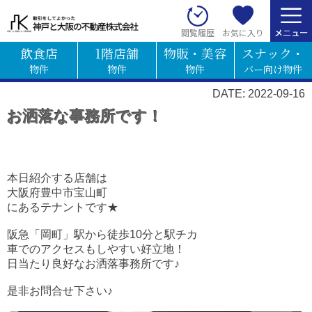
お気に入り
閲覧履歴
飲食店
1階店舗
物販・美容
スナック・
物件
物件
物件
バー向け物件
DATE: 2022-09-16
お洒落な事務所です！
本日紹介する店舗は
大阪府豊中市宝山町
にあるテナントです★
阪急「岡町」駅から徒歩10分と駅チカ
車でのアクセスもしやすい好立地！
日当たり良好なお洒落事務所です♪
是非お問合せ下さい♪