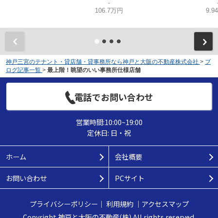
-
106.7万円
9.9
神戸三宮のテナント・貸店舗・貸事務所なら神戸と大阪の不動産株式会社
>
ブ
ログ記事一覧
>
最上階！眺望のいい事務所仕様店舗
電話でお問い合わせ
営業時間:10:00~19:00
定休日: 日・祝
ホーム
会社概要
お問い合わせ
PCサイト
プライバシーポリシー
｜
利用規約
｜
アクセスマップ
Copyright 神戸と大阪の不動産(株) All rights reserved.