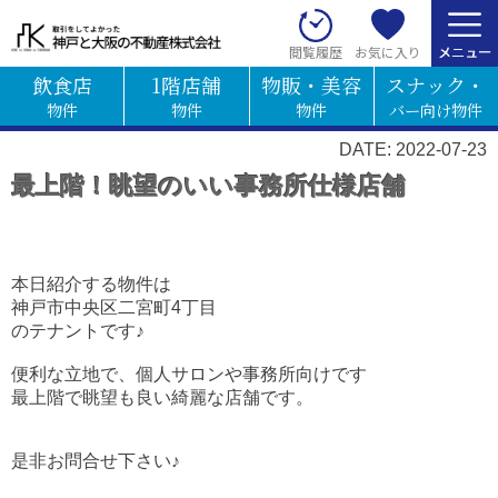
お気に入り
閲覧履歴
飲食店
1階店舗
物販・美容
スナック・
物件
物件
物件
バー向け物件
DATE: 2022-07-23
最上階！眺望のいい事務所仕様店舗
本日紹介する物件は
神戸市中央区二宮町4丁目
のテナントです♪
便利な立地で、個人サロンや事務所向けです
最上階で眺望も良い綺麗な店舗です。
是非お問合せ下さい♪