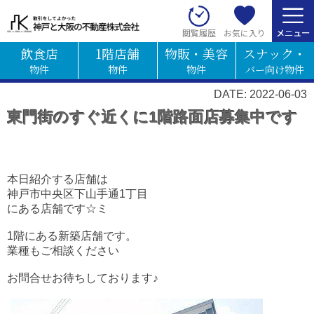
お気に入り
閲覧履歴
飲食店
1階店舗
物販・美容
スナック・
物件
物件
物件
バー向け物件
DATE: 2022-06-03
東門街のすぐ近くに1階路面店募集中です
本日紹介する店舗は
神戸市中央区下山手通1丁目
にある店舗です☆ミ
1階にある新築店舗です。
業種もご相談ください
お問合せお待ちしております♪