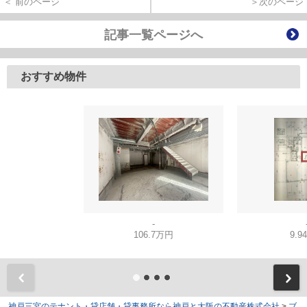
＜ 前のページ
＞次のページ
記事一覧ページへ
おすすめ物件
-
106.7万円
9.9
神戸三宮のテナント・貸店舗・貸事務所なら神戸と大阪の不動産株式会社
>
ブ