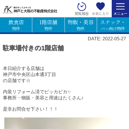
お気に入り
閲覧履歴
飲食店
1階店舗
物販・美容
スナック・
物件
物件
物件
バー向け物件
DATE: 2022-05-27
駐車場付きの1階店舗
本日紹介する店舗は
神戸市中央区山本通3丁目
の店舗です☆
内装リフォーム済でピッカピカ✨
事務所・物販・美容と用途はたくさん♪
是非お問合せ下さい！！！