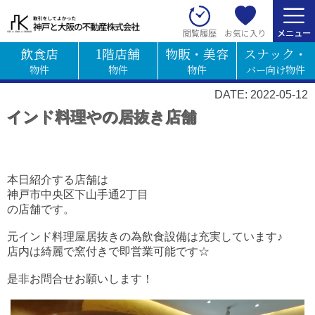
お気に入り
閲覧履歴
飲食店
1階店舗
物販・美容
スナック・
物件
物件
物件
バー向け物件
DATE: 2022-05-12
インド料理やの居抜き店舗
本日紹介する店舗は
神戸市中央区下山手通2丁目
の店舗です。
元インド料理屋居抜きの為飲食設備は充実しています♪
店内は綺麗で窯付きで即営業可能です☆
是非お問合せお願いします！