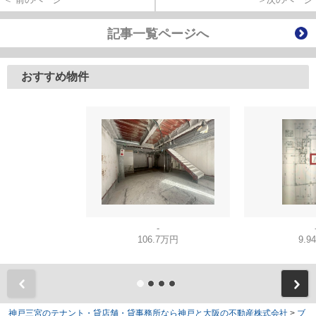
記事一覧ページへ
おすすめ物件
-
106.7万円
9.9
神戸三宮のテナント・貸店舗・貸事務所なら神戸と大阪の不動産株式会社
>
ブ