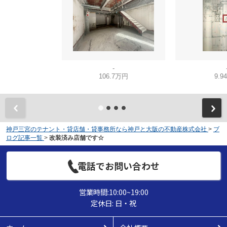
-
106.7万円
9.9
神戸三宮のテナント・貸店舗・貸事務所なら神戸と大阪の不動産株式会社
>
ブ
ログ記事一覧
>
改装済み店舗です☆
電話でお問い合わせ
営業時間:10:00~19:00
定休日: 日・祝