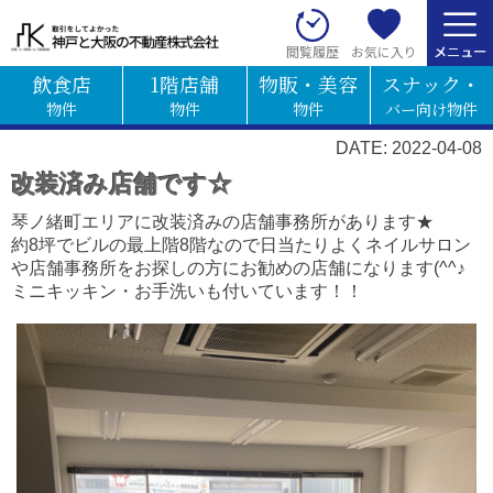
お気に入り
閲覧履歴
飲食店
1階店舗
物販・美容
スナック・
物件
物件
物件
バー向け物件
DATE: 2022-04-08
改装済み店舗です☆
琴ノ緒町エリアに改装済みの店舗事務所があります★
約8坪でビルの最上階8階なので日当たりよくネイルサロン
や店舗事務所をお探しの方にお勧めの店舗になります(^^♪
ミニキッキン・お手洗いも付いています！！