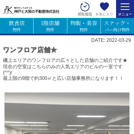
お気に入り
閲覧履歴
飲食店
1階店舗
物販・美容
スナック・
物件
物件
物件
バー向け物件
DATE: 2022-03-29
ワンフロア店舗★
磯上エリアのワンフロアの広々とした店舗のご紹介です★
現在の空室はこちらのみの人気エリアのビルの一室です
(^^)/
最上階の9階で約300㎡と広い店舗事務所になります！！