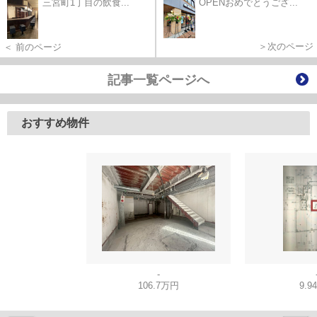
三宮町1丁目の飲食...
OPENおめでとうござ...
＞次のページ
＜ 前のページ
記事一覧ページへ
おすすめ物件
-
106.7万円
9.9