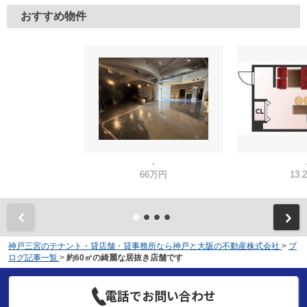
おすすめ物件
-
66万円
13.
神戸三宮のテナント・貸店舗・貸事務所なら神戸と大阪の不動産株式会社
>
ブ
ログ記事一覧
>
約60㎡の綺麗な居抜き店舗です
電話でお問い合わせ