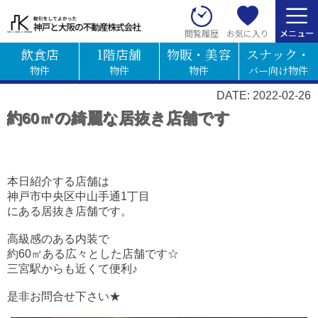
お気に入り
閲覧履歴
飲食店
1階店舗
物販・美容
スナック・
物件
物件
物件
バー向け物件
DATE: 2022-02-26
約60㎡の綺麗な居抜き店舗です
本日紹介する店舗は
神戸市中央区中山手通1丁目
にある居抜き店舗です。
高級感のある内装で
約60㎡ある広々とした店舗です☆
三宮駅からも近くて便利♪
是非お問合せ下さい★