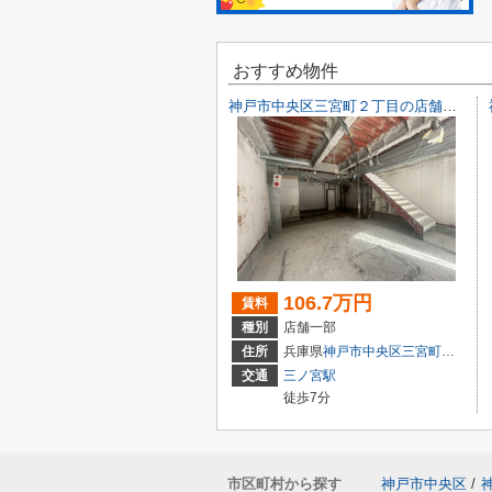
おすすめ物件
神戸市中央区三宮町２丁目の店舗一部
106.7万円
賃料
種別
店舗一部
住所
兵庫県
神戸市中央区
三宮町
２丁目9-
交通
三ノ宮駅
徒歩7分
市区町村から探す
神戸市中央区
/