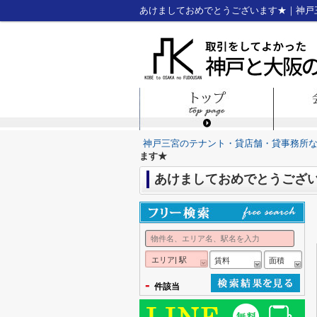
あけましておめでとうございます★｜神戸
神戸三宮のテナント・貸店舗・貸事務所
ます★
あけましておめでとうござ
エリア| 駅
賃料
面積
-
件該当