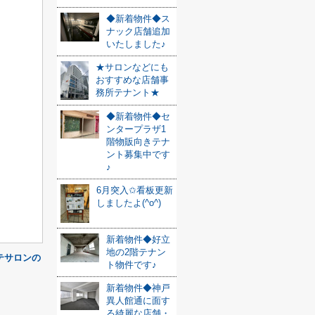
◆新着物件◆ス
ナック店舗追加
いたしました♪
★サロンなどにも
おすすめな店舗事
務所テナント★
◆新着物件◆セ
ンタープラザ1
階物販向きテナ
ント募集中です
♪
6月突入✩看板更新
しましたよ(^o^)
新着物件◆好立
地の2階テナン
テサロンの
ト物件です♪
新着物件◆神戸
異人館通に面す
る綺麗な店舗・