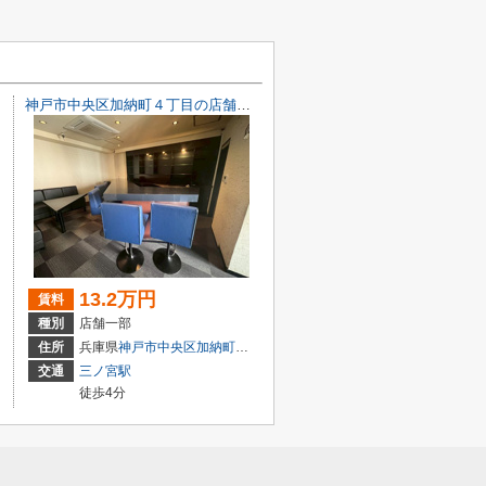
神戸市中央区加納町４丁目の店舗一部
13.2万円
賃料
種別
店舗一部
目7-8
住所
兵庫県
神戸市中央区
加納町
４丁目9-29
交通
三ノ宮駅
徒歩4分