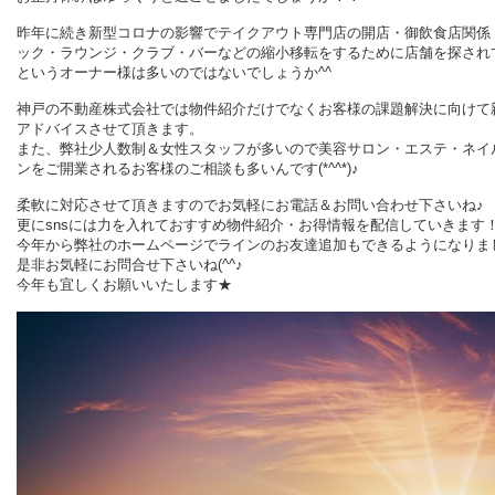
昨年に続き新型コロナの影響で
テイクアウト専門店の開店・御飲食店関係
ック・ラウンジ・クラブ・バーなどの縮小移転をするために店舗を探され
というオーナー様は多いのではないでしょうか^^
神戸の不動産株式会社では物件紹介だけでなくお客様の課題解決に向けて
アドバイスさせて頂きます。
また、弊社少人数制＆女性スタッフが多いので美容サロン・エステ・ネイ
ンをご開業されるお客様のご相談も多いんです(*^^*)♪
柔軟に対応させて頂きますのでお気軽にお電話＆お問い合わせ下さいね♪
更にsnsには力を入れておすすめ物件紹介・お得情報を配信していきます
今年から弊社のホームページでラインのお友達追加もできるようになりま
是非お気軽にお問合せ下さいね(^^♪
今年も宜しくお願いいたします★