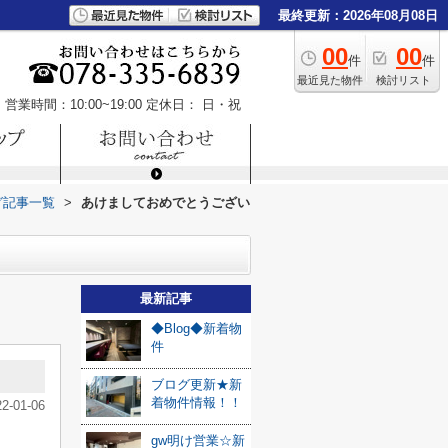
最終更新：2026年08月08日
00
00
件
件
最近見た物件
検討リスト
営業時間：10:00~19:00
定休日： 日・祝
グ記事一覧
>
あけましておめでとうござい
最新記事
◆Blog◆新着物
件
ブログ更新★新
着物件情報！！
22-01-06
gw明け営業☆新