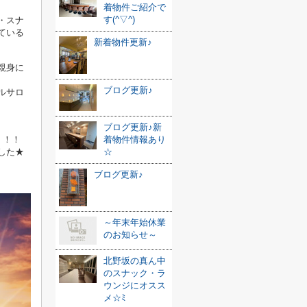
着物件ご紹介で
す(^▽^)
・スナ
ている
新着物件更新♪
親身に
ブログ更新♪
ルサロ
ブログ更新♪新
！！！
着物件情報あり
した★
☆
ブログ更新♪
～年末年始休業
のお知らせ～
北野坂の真ん中
のスナック・ラ
ウンジにオスス
メ☆ﾐ