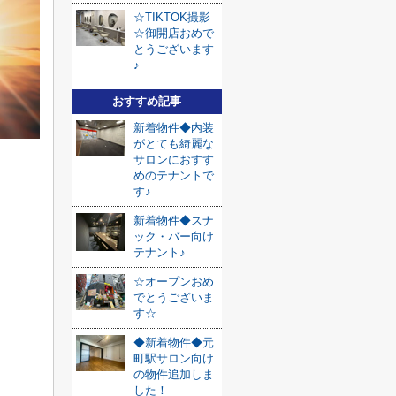
☆TIKTOK撮影
☆御開店おめで
とうございます
♪
おすすめ記事
新着物件◆内装
がとても綺麗な
サロンにおすす
めのテナントで
す♪
新着物件◆スナ
ック・バー向け
テナント♪
☆オープンおめ
でとうございま
す☆
◆新着物件◆元
町駅サロン向け
の物件追加しま
した！