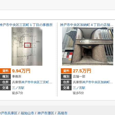
神戸市中央区三宮町１丁目の事務所
神戸市中央区加納町４丁目の店舗一部
9.94万円
27.5万円
賃料
賃料
種別
事務所
種別
店舗一部
3
住所
兵庫県
神戸市中央区
三宮町
１丁目
住所
兵庫県
神戸市中央区
加納町
４丁
交通
三ノ宮駅
交通
三ノ宮駅
徒歩7分
徒歩5分
神戸市兵庫区
/
福知山市
/
神戸市灘区
/
高槻市