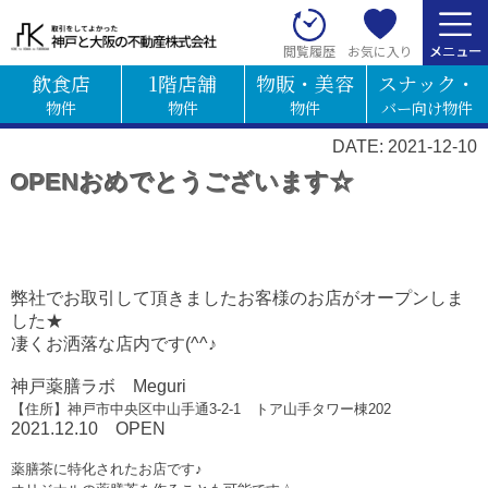
お気に入り
閲覧履歴
飲食店
1階店舗
物販・美容
スナック・
物件
物件
物件
バー向け物件
DATE: 2021-12-10
OPENおめでとうございます☆
弊社でお取引して頂きましたお客様のお店がオープンしま
した★
凄くお洒落な店内です(^^♪
神戸薬膳ラボ Meguri
【住所】神戸市中央区中山手通3-2-1 トア山手タワー棟202
2021.12.10 OPEN
薬膳茶に特化されたお店です♪