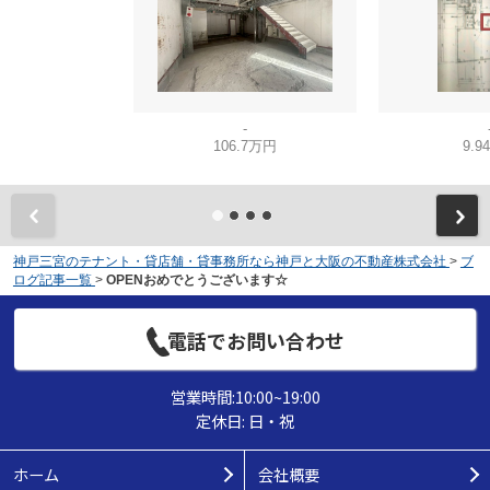
-
106.7万円
9.9
神戸三宮のテナント・貸店舗・貸事務所なら神戸と大阪の不動産株式会社
>
ブ
ログ記事一覧
>
OPENおめでとうございます☆
電話でお問い合わせ
営業時間:10:00~19:00
定休日: 日・祝
ホーム
会社概要