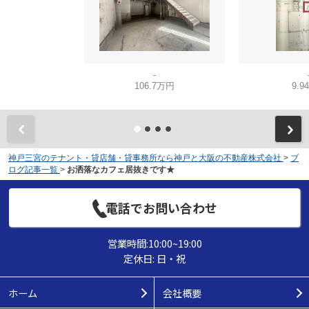
-
106.7万円
9.9
神戸三宮のテナント・貸店舗・貸事務所なら神戸と大阪の不動産株式会社
>
ブ
ログ記事一覧
>
お洒落なカフェ居抜きです★
電話でお問い合わせ
営業時間:10:00~19:00
定休日: 日・祝
ホーム
会社概要