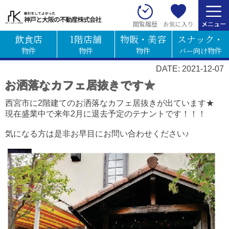
お気に入り
閲覧履歴
飲食店
1階店舗
物販・美容
スナック・
物件
物件
物件
バー向け物件
DATE: 2021-12-07
お洒落なカフェ居抜きです★
西宮市に2階建てのお洒落なカフェ居抜きが出ています★
現在盛業中で来年2月に退去予定のテナントです！！！
気になる方は是非お早目にお問い合わせください♪