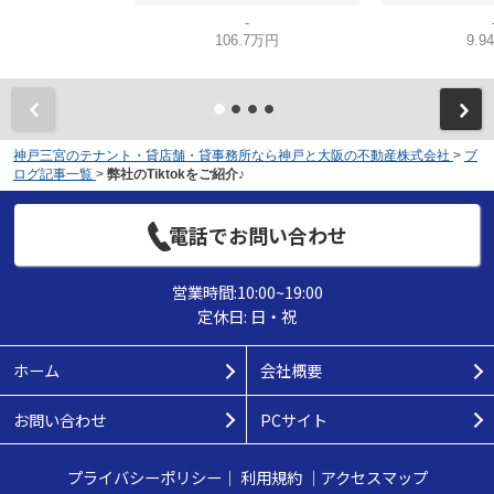
-
106.7万円
9.9
神戸三宮のテナント・貸店舗・貸事務所なら神戸と大阪の不動産株式会社
>
ブ
ログ記事一覧
>
弊社のTiktokをご紹介♪
電話でお問い合わせ
営業時間:10:00~19:00
定休日: 日・祝
ホーム
会社概要
お問い合わせ
PCサイト
プライバシーポリシー
｜
利用規約
｜
アクセスマップ