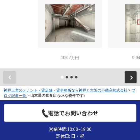
-
106.7万円
9.9
神戸三宮のテナント・貸店舗・貸事務所なら神戸と大阪の不動産株式会社
>
ブ
ログ記事一覧
>
山本通の飲食店もokな物件です♪
電話でお問い合わせ
営業時間:10:00~19:00
定休日: 日・祝