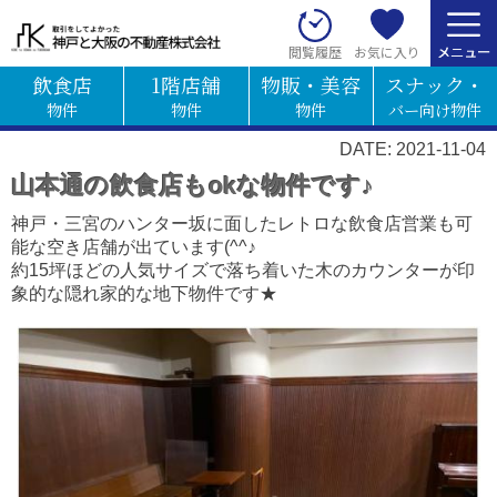
お気に入り
閲覧履歴
飲食店
1階店舗
物販・美容
スナック・
物件
物件
物件
バー向け物件
DATE: 2021-11-04
山本通の飲食店もokな物件です♪
神戸・三宮のハンター坂に面したレトロな飲食店営業も可
能な空き店舗が出ています(^^♪
約15坪ほどの人気サイズで落ち着いた木のカウンターが印
象的な隠れ家的な地下物件です★