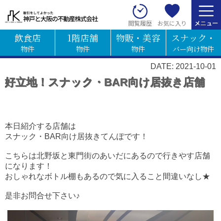
お気に入り
閲覧履歴
飲食店
1階店舗
物販・美容
スナック・
物件
物件
物件
バー向け物件
DATE: 2021-10-01
好立地！スナック・BAR向け居抜き店舗
本日紹介する店舗は
スナック・BAR向け居抜きてんぽです！
こちらは北野坂と東門街のあいだにあるので行きやす店舗
になります！
おしゃれなボトル棚もあるので気に入ること間違いなし★
是非お問合せ下さい♪