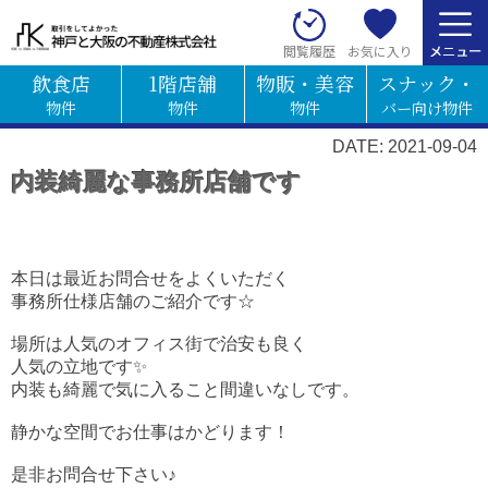
お気に入り
閲覧履歴
飲食店
1階店舗
物販・美容
スナック・
物件
物件
物件
バー向け物件
DATE: 2021-09-04
内装綺麗な事務所店舗です
本日は最近お問合せをよくいただく
事務所仕様店舗のご紹介です☆
場所は人気のオフィス街で治安も良く
人気の立地です✨
内装も綺麗で気に入ること間違いなしです。
静かな空間でお仕事はかどります！
是非お問合せ下さい♪