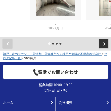
-
106.7万円
9.9
神戸三宮のテナント・貸店舗・貸事務所なら神戸と大阪の不動産株式会社
>
ブ
ログ記事一覧
>
SNS紹介
電話でお問い合わせ
営業時間:10:00~19:00
定休日: 日・祝
ホーム
会社概要