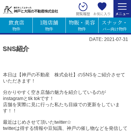
お気に入り
閲覧履歴
飲食店
1階店舗
物販・美容
スナック・
物件
物件
物件
バー向け物件
DATE: 2021-07-31
SNS紹介
本日は【神戸の不動産 株式会社】のSNSをご紹介させて
いただきます！
分かりやすく空き店舗の魅力を紹介しているのが
instagramとtik tokです！
店舗を実際に見に行った私たち目線での更新をしていま
す！！
最近はじめさせて頂いたtwitter☆
twitterは得する情報や豆知識、神戸の催し物などを発信して