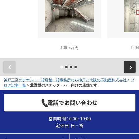
-
106.7万円
9.9
神戸三宮のテナント・貸店舗・貸事務所なら神戸と大阪の不動産株式会社
>
ブ
ログ記事一覧
>
北野坂のスナック・バー向けの店舗です！
電話でお問い合わせ
営業時間:10:00~19:00
定休日: 日・祝