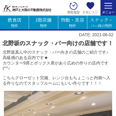
お気に入り
閲覧履歴
飲食店
1階店舗
物販・美容
スナック・
物件
物件
物件
バー向け物件
DATE: 2021-06-02
北野坂のスナック・バー向けの店舗です！
北野坂真ん中のスナック・バー向きの店舗のご紹介です♪
高級感のある店内です★
カウンター9席とボックス席があり広めの作りの店内です
(^^♪
こちらクローゼット完備、レンジ台もちょこっと内側へ入
る作りなのでスタッフルームにもいい作りです！！！