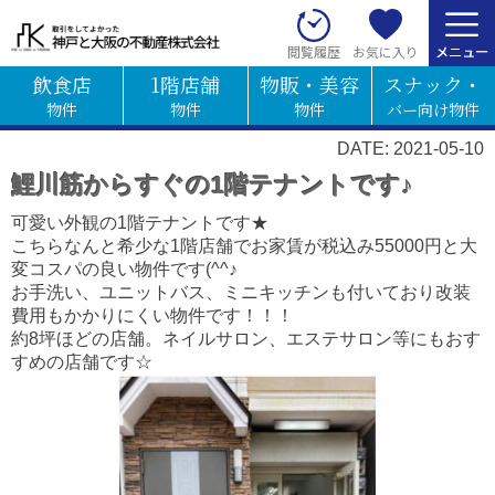
お気に入り
閲覧履歴
飲食店
1階店舗
物販・美容
スナック・
物件
物件
物件
バー向け物件
DATE: 2021-05-10
鯉川筋からすぐの1階テナントです♪
可愛い外観の1階テナントです★
こちらなんと希少な1階店舗でお家賃が税込み55000円と大
変コスパの良い物件です(^^♪
お
手洗い、ユニットバス、ミニキッチンも付いており改装
費用もかかりにくい物件です！！！
約8坪ほどの店舗。ネイルサロン、エステサロン等にもおす
すめの店舗です☆