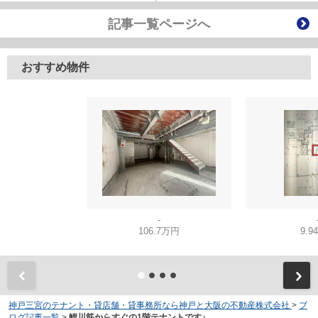
記事一覧ページへ
おすすめ物件
-
106.7万円
9.9
神戸三宮のテナント・貸店舗・貸事務所なら神戸と大阪の不動産株式会社
>
ブ
ログ記事一覧
>
鯉川筋からすぐの1階テナントです♪