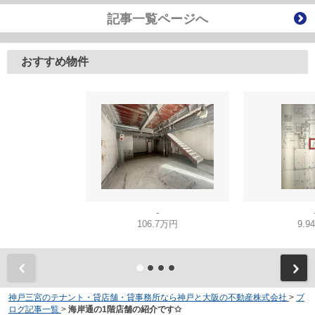
記事一覧ページへ
おすすめ物件
-
106.7万円
9.9
神戸三宮のテナント・貸店舗・貸事務所なら神戸と大阪の不動産株式会社
>
ブ
ログ記事一覧
>
海岸通の1階店舗の紹介です✩