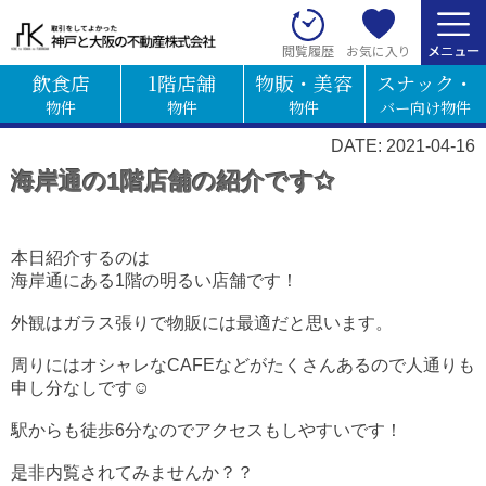
お気に入り
閲覧履歴
飲食店
1階店舗
物販・美容
スナック・
物件
物件
物件
バー向け物件
DATE: 2021-04-16
海岸通の1階店舗の紹介です✩
本日紹介するのは
海岸通にある1階の明るい店舗です！
外観はガラス張りで物販には最適だと思います。
周りにはオシャレなCAFEなどがたくさんあるので人通りも
申し分なしです☺
駅からも徒歩6分なのでアクセスもしやすいです！
是非内覧されてみませんか？？