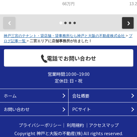
66万円
13.
神戸三宮のテナント・貸店舗・貸事務所なら神戸と大阪の不動産株式会社
>
ブ
ログ記事一覧
>
二宮エリアに店舗事務所が出ました！
電話でお問い合わせ
営業時間:10:00~19:00
定休日: 日・祝
ホーム
会社概要
お問い合わせ
PCサイト
プライバシーポリシー
｜
利用規約
｜
アクセスマップ
Copyright 神戸と大阪の不動産(株) All rights reserved.