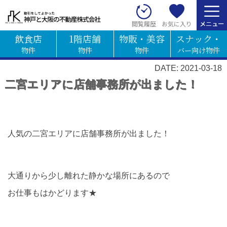
お気に入り
閲覧履歴
飲食店
1階店舗
物販・美容
スナック・
物件
物件
物件
バー向け物件
DATE: 2021-03-18
二宮エリアに店舗事務所が出ました！
人気の二宮エリアに店舗事務所が出ました！
大通りから少し離れた静かな場所にあるので
お仕事もはかどります★