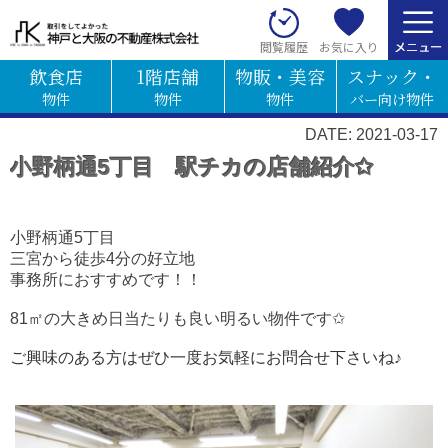
お気に入り
閲覧履歴
飲食店
1階店舗
物販・美容
スナック・
物件
物件
物件
バー向け物件
DATE: 2021-03-17
小野柄通5丁目 駅チカの店舗紹介✩
小野柄通5丁目
三宮から徒歩4分の好立地
事務所におすすめです！！
81㎡の大きめ日当たりも良い明るい物件です✩
ご興味のある方はぜひ一度お気軽にお問合せ下さいね♪