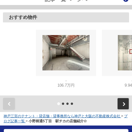
おすすめ物件
-
106.7万円
9.9
神戸三宮のテナント・貸店舗・貸事務所なら神戸と大阪の不動産株式会社
>
ブ
ログ記事一覧
>
小野柄通5丁目 駅チカの店舗紹介✩