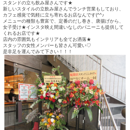
スタンドの
立ち飲み屋さんです★
新しいスタイルの立飲み屋さんでランチ営業もしており、
カフェ感覚で気軽に立ち寄れるお店なんです(^^♪
メニューの種類も豊富で、定番のだし巻き、唐揚げから、
女子受け★インスタ映え間違いなしのパニーニも提供して
くれるお店です★
店内の雰囲気もインテリアも全てお洒落★
スタッフの女性メンバーも皆さん可愛い♡
是非足を運んでみて下さい！！！