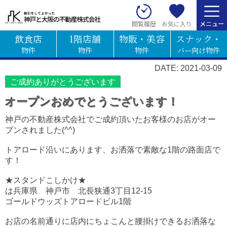
お気に入り
閲覧履歴
飲食店
1階店舗
物販・美容
スナック・
物件
物件
物件
バー向け物件
DATE: 2021-03-09
ご成約ありがとうございます
オープンおめでとうございます！
神戸の不動産株式会社でご成約頂いたお客様のお店がオー
プンされました(^^)
トアロード沿いにあります、お洒落で素敵な1階の路面店で
す！
★スタンドこしかけ★
は兵庫県 神戸市 北長狭通3丁目12-15
ゴールドウッズトアロードビル1階
お店の名前通りに店内にちょこんと腰掛けできるお洒落な