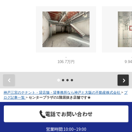
-
106.7万円
9.9
神戸三宮のテナント・貸店舗・貸事務所なら神戸と大阪の不動産株式会社
>
ブ
ログ記事一覧
>
センタープラザの1階居抜き店舗です★
電話でお問い合わせ
営業時間:10:00~19:00