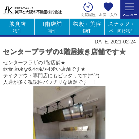
お気に入り
閲覧履歴
飲食店
1階店舗
物販・美容
スナック・
物件
物件
物件
バー向け物件
DATE: 2021-02-24
センタープラザの1階居抜き店舗です★
センタープラザの1階店舗★
飲食店okな6坪弱の可愛い店舗です★
テイクアウト専門店にもピッタリです(*^^*)
人通が多く視認性バッチリな店舗です！！