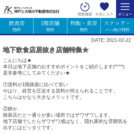
お気に入り
閲覧履歴
飲食店
1階店舗
物販・美容
スナック・
物件
物件
物件
バー向け物件
DATE: 2021-02-22
地下飲食店居抜き店舗特集★
こんにちは★
本日は地下店舗のおすすめポイントをご紹介します(*^^*)
是非参考にしてみてください★
①賃料が1階路面に比べて安い
やはり、経営を圧迫する賃料が抑えられることです。
こちらはかなり大きなメリットです。
②静か
路面店だと一通りが多い場所ではザワザワします。
地下店舗でしたらザワザワ感はなく、隠れ家的な雰囲気を
出すにはピッタリです。