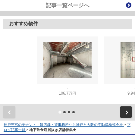
記事一覧ページへ
おすすめ物件
-
106.7万円
9.9
神戸三宮のテナント・貸店舗・貸事務所なら神戸と大阪の不動産株式会社
>
ブ
ログ記事一覧
>
地下飲食店居抜き店舗特集★