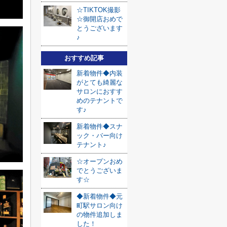
☆TIKTOK撮影
☆御開店おめで
とうございます
♪
おすすめ記事
新着物件◆内装
がとても綺麗な
サロンにおすす
めのテナントで
す♪
新着物件◆スナ
ック・バー向け
テナント♪
☆オープンおめ
でとうございま
す☆
◆新着物件◆元
町駅サロン向け
の物件追加しま
した！