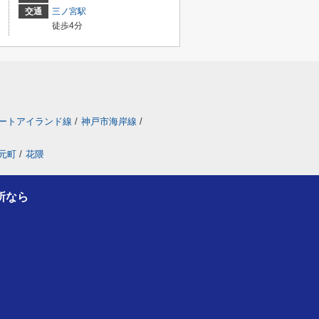
交通
三ノ宮駅
徒歩4分
ートアイランド線
/
神戸市海岸線
/
元町
/
花隈
所なら