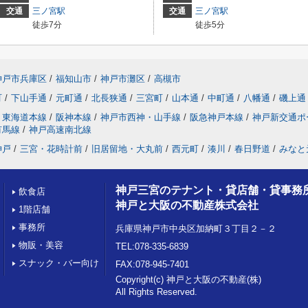
交通
三ノ宮駅
交通
三ノ宮駅
徒歩7分
徒歩5分
神戸市兵庫区
/
福知山市
/
神戸市灘区
/
高槻市
町
/
下山手通
/
元町通
/
北長狭通
/
三宮町
/
山本通
/
中町通
/
八幡通
/
磯上通
東海道本線
/
阪神本線
/
神戸市西神・山手線
/
阪急神戸本線
/
神戸新交通ポ
有馬線
/
神戸高速南北線
神戸
/
三宮・花時計前
/
旧居留地・大丸前
/
西元町
/
湊川
/
春日野道
/
みなと
神戸三宮のテナント・貸店舗・貸事務
飲食店
神戸と大阪の不動産株式会社
1階店舗
事務所
兵庫県神戸市中央区加納町３丁目２－２
物販・美容
TEL:078-335-6839
スナック・バー向け
FAX:078-945-7401
Copyright(c) 神戸と大阪の不動産(株)
All Rights Reserved.