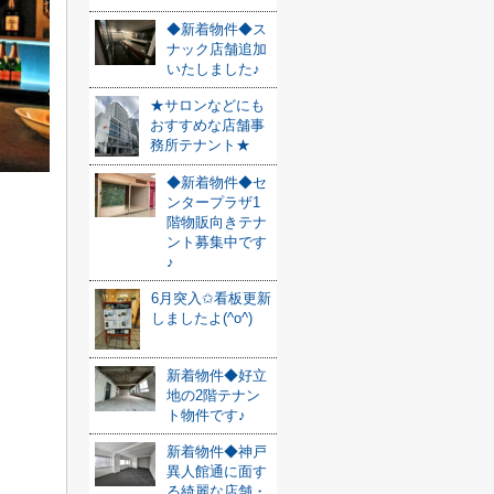
◆新着物件◆ス
ナック店舗追加
いたしました♪
★サロンなどにも
おすすめな店舗事
務所テナント★
◆新着物件◆セ
ンタープラザ1
階物販向きテナ
ント募集中です
♪
6月突入✩看板更新
しましたよ(^o^)
新着物件◆好立
地の2階テナン
ト物件です♪
新着物件◆神戸
異人館通に面す
る綺麗な店舗・