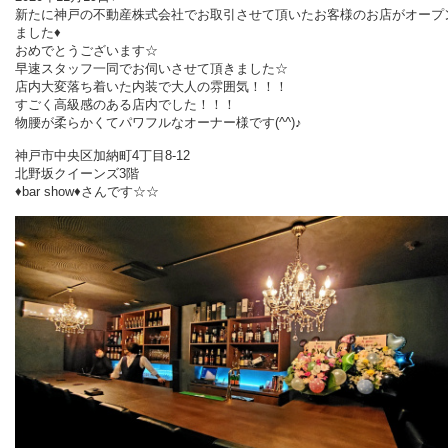
新たに神戸の不動産株式会社でお取引させて頂いたお客様のお店がオープ
ました♦
おめでとうございます☆
早速スタッフ一同でお伺いさせて頂きました☆
店内大変落ち着いた内装で大人の雰囲気！！！
すごく高級感のある店内でした！！！
物腰が柔らかくてパワフルなオーナー様です(^^)♪
神戸市中央区加納町4丁目8-12
北野坂クイーンズ3階
♦bar show♦さんです☆☆