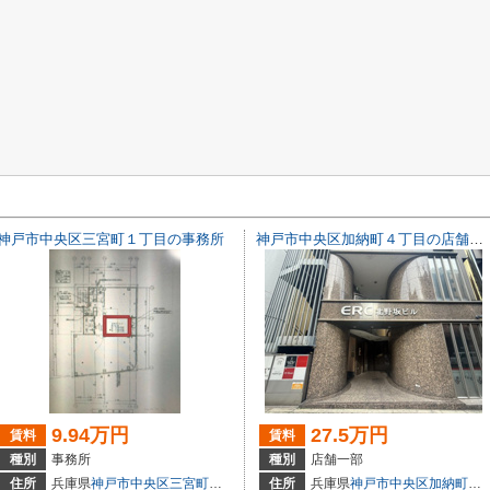
神戸市中央区三宮町１丁目の事務所
神戸市中央区加納町４丁目の店舗一部
9.94万円
27.5万円
賃料
賃料
種別
事務所
種別
店舗一部
3
住所
兵庫県
神戸市中央区
三宮町
１丁目
住所
兵庫県
神戸市中央区
加納町
４丁