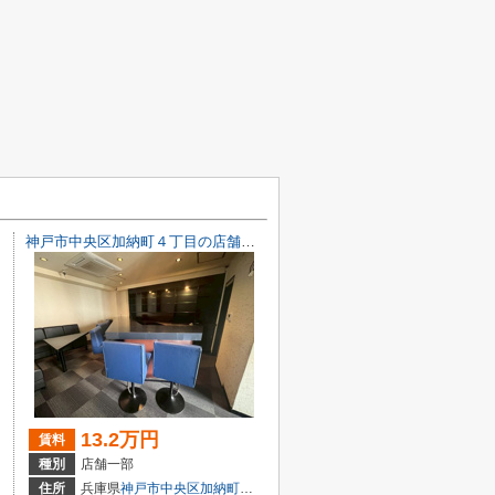
神戸市中央区加納町４丁目の店舗一部
13.2万円
賃料
種別
店舗一部
目7-8
住所
兵庫県
神戸市中央区
加納町
４丁目9-29