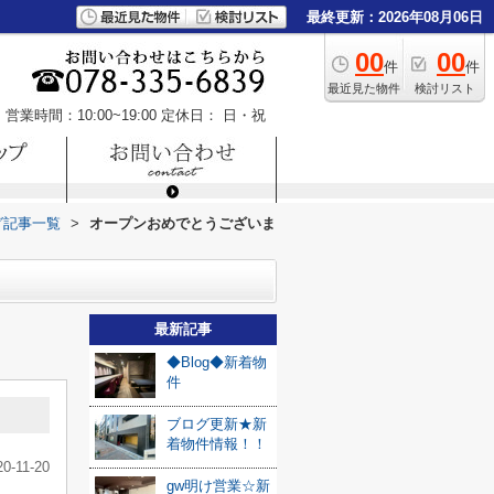
最終更新：2026年08月06日
00
00
件
件
最近見た物件
検討リスト
営業時間：10:00~19:00
定休日： 日・祝
グ記事一覧
>
オープンおめでとうございま
最新記事
◆Blog◆新着物
件
ブログ更新★新
着物件情報！！
20-11-20
gw明け営業☆新