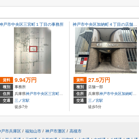
神戸市中央区三宮町１丁目の事務所
神戸市中央区加納町４丁目の店舗一部
9.94万円
27.5万円
賃料
賃料
種別
事務所
種別
店舗一部
3
住所
兵庫県
神戸市中央区
三宮町
１丁目
住所
兵庫県
神戸市中央区
加納町
４丁
交通
三ノ宮駅
交通
三ノ宮駅
徒歩7分
徒歩5分
神戸市兵庫区
/
福知山市
/
神戸市灘区
/
高槻市