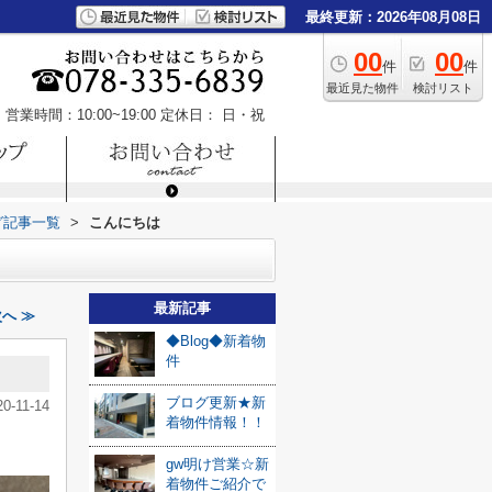
最終更新：2026年08月08日
00
00
件
件
最近見た物件
検討リスト
営業時間：10:00~19:00
定休日： 日・祝
グ記事一覧
>
こんにちは
最新記事
へ ≫
◆Blog◆新着物
件
ブログ更新★新
20-11-14
着物件情報！！
gw明け営業☆新
着物件ご紹介で