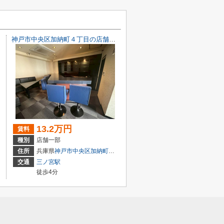
神戸市中央区加納町４丁目の店舗一部
13.2万円
賃料
種別
店舗一部
目7-8
住所
兵庫県
神戸市中央区
加納町
４丁目9-29
交通
三ノ宮駅
徒歩4分