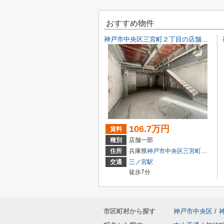
おすすめ物件
神戸市中央区三宮町２丁目の店舗一部
106.7万円
賃料
種別
店舗一部
住所
兵庫県
神戸市中央区
三宮町
２丁目9-
交通
三ノ宮駅
徒歩7分
市区町村から探す
神戸市中央区
/