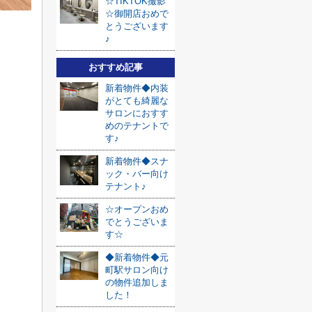
☆TIKTOK撮影
☆御開店おめで
とうございます
♪
おすすめ記事
新着物件◆内装
がとても綺麗な
サロンにおすす
めのテナントで
す♪
新着物件◆スナ
ック・バー向け
テナント♪
☆オープンおめ
でとうございま
す☆
◆新着物件◆元
町駅サロン向け
の物件追加しま
した！