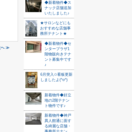
◆新着物件◆ス
ナック店舗追加
いたしました♪
★サロンなどにも
おすすめな店舗事
務所テナント★
◆新着物件◆セ
へ ≫
ンタープラザ1
階物販向きテナ
ント募集中です
♪
6月突入✩看板更新
しましたよ(^o^)
新着物件◆好立
地の2階テナン
ト物件です♪
新着物件◆神戸
異人館通に面す
る綺麗な店舗・
事務所テナン